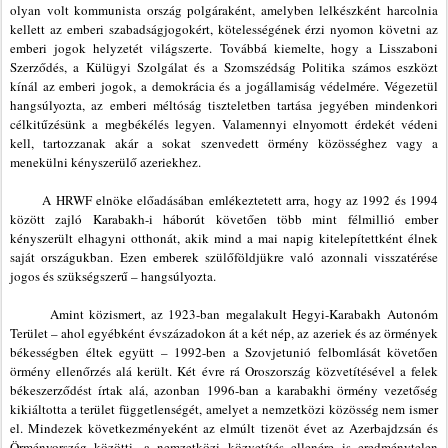
olyan volt kommunista ország polgáraként, amelyben lelkészként harcolnia
kellett az emberi szabadságjogokért, kötelességének érzi nyomon követni az
emberi jogok helyzetét világszerte. Továbbá kiemelte, hogy a Lisszaboni
Szerződés, a Külügyi Szolgálat és a Szomszédság Politika számos eszközt
kínál az emberi jogok, a demokrácia és a jogállamiság védelmére. Végezetül
hangsúlyozta, az emberi méltóság tiszteletben tartása jegyében mindenkori
célkitűzésünk a megbékélés legyen. Valamennyi elnyomott érdekét védeni
kell, tartozzanak akár a sokat szenvedett örmény közösséghez vagy a
menekülni kényszerülő azeriekhez.
A HRWF elnöke
előadásában emlékeztetett arra, hogy az 1992 és 1994
között zajló
Karabakh-i háborút követően több mint félmillió ember
kényszerült elhagyni otthonát, akik mind a mai napig kitelepítettként élnek
saját országukban. Ezen emberek szülőföldjükre való azonnali visszatérése
jogos és szükségszerű – hangsúlyozta.
Amint közismert, az 1923-ban megalakult Hegyi-Karabakh Autonóm
Terület – ahol egyébként évszázadokon át a két nép, az azeriek és az örmények
békességben éltek együtt – 1992-ben a Szovjetunió felbomlását követően
örmény ellenőrzés alá került. Két évre rá Oroszország közvetítésével a felek
békeszerződést írtak alá, azonban 1996-ban a karabakhi örmény vezetőség
kikiáltotta a terület függetlenségét, amelyet a nemzetközi közösség nem ismer
el. Mindezek következményeként az elmúlt tizenöt évet az Azerbajdzsán és
Örményország közötti, a nemzetközi közvetítés ellenére is eredménytelen