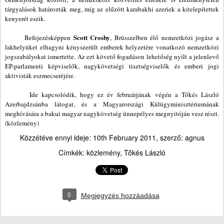
tárgyalások határozták meg, míg az elűzött karabakhi azeriek a kitelepítettek
kenyerét eszik.
Scott Crosby
Befejezésképpen
, Brüsszelben élő nemzetközi jogász a
lakhelyüket
elhagyni kényszerült emberek helyzetére vonatkozó nemzetközi
jogszabályokat ismertette. Az ezt követő fogadáson lehetőség nyílt a jelenlevő
EP-parlamenti képviselők, nagykövetségi tisztségviselők és emberi jogi
aktivisták eszmecseréjére.
Ide kapcsolódik, hogy ez év februárjának végén a Tőkés László
Azerbajdzsánba látogat, és a Magyarországi Külügyminisztériumának
meghívására a bakui magyar nagykövetség ünnepélyes megnyitóján vesz részt.
(közlemény)
Közzétéve ennyi ideje:
10th February 2011
, szerző:
agnus
Címkék:
közlemény
Tőkés László
0
Megjegyzés hozzáadása