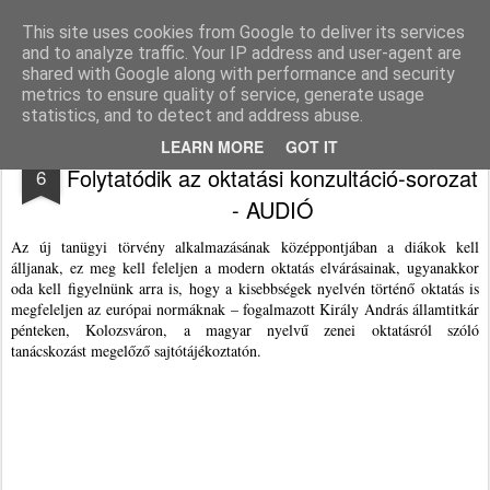
Agnus blog
This site uses cookies from Google to deliver its services
and to analyze traffic. Your IP address and user-agent are
Pages
shared with Google along with performance and security
metrics to ensure quality of service, generate usage
statistics, and to detect and address abuse.
A diák- és kisebbségbarát oktatás a cél -
FEB
LEARN MORE
GOT IT
Folytatódik az oktatási konzultáció-sorozat
6
- AUDIÓ
Az új tanügyi törvény alkalmazásának középpontjában a diákok kell
álljanak, ez meg kell feleljen a modern oktatás elvárásainak, ugyanakkor
oda kell figyelnünk arra is, hogy a kisebbségek nyelvén történő oktatás is
megfeleljen az európai normáknak – fogalmazott Király András államtitkár
pénteken, Kolozsváron, a magyar nyelvű zenei oktatásról szóló
tanácskozást megelőző sajtótájékoztatón.