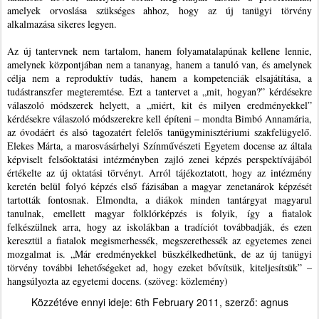
amelyek orvoslása szükséges ahhoz, hogy az új tanügyi törvény
alkalmazása sikeres legyen.
Az új tantervnek nem tartalom, hanem folyamatalapúnak kellene lennie,
amelynek központjában nem a tananyag, hanem a tanuló van, és amelynek
célja nem a reproduktív tudás, hanem a kompetenciák elsajátítása, a
tudástranszfer megteremtése. Ezt a tantervet a „mit, hogyan?” kérdésekre
válaszoló módszerek helyett, a „miért, kit és milyen eredményekkel”
kérdésekre válaszoló módszerekre kell építeni – mondta Bimbó Annamária,
az óvodáért és alsó tagozatért felelős tanügyminisztériumi szakfelügyelő.
Elekes Márta, a marosvásárhelyi Színművészeti Egyetem docense az általa
képviselt felsőoktatási intézményben zajló zenei képzés perspektívájából
értékelte az új oktatási törvényt. Arról tájékoztatott, hogy az intézmény
keretén belül folyó képzés első fázisában a magyar zenetanárok képzését
tartották fontosnak. Elmondta, a diákok minden tantárgyat magyarul
tanulnak, emellett magyar folklórképzés is folyik, így a fiatalok
felkészülnek arra, hogy az iskolákban a tradíciót továbbadják, és ezen
keresztül a fiatalok megismerhessék, megszerethessék az egyetemes zenei
mozgalmat is. „Már eredményekkel büszkélkedhetünk, de az új tanügyi
törvény további lehetőségeket ad, hogy ezeket bővítsük, kiteljesítsük” –
hangsúlyozta az egyetemi docens. (szöveg: közlemény)
Közzétéve ennyi ideje:
6th February 2011
, szerző:
agnus