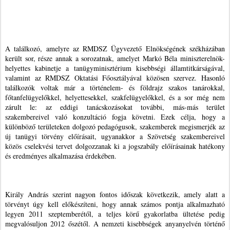
A találkozó, amelyre az RMDSZ Ügyvezető Elnökségének székházában
került sor, része annak a sorozatnak, amelyet Markó Béla miniszterelnök-
helyettes kabinetje a tanügyminisztérium kisebbségi államtitkárságával,
valamint az RMDSZ Oktatási Főosztályával közösen szervez. Hasonló
találkozók voltak már a történelem- és földrajz szakos tanárokkal,
főtanfelügyelőkkel, helyettesekkel, szakfelügyelőkkel, és a sor még nem
zárult le: az eddigi tanácskozásokat további, más-más terület
szakembereivel való konzultáció fogja követni. Ezek célja, hogy a
különböző területeken dolgozó pedagógusok, szakemberek megismerjék az
új tanügyi törvény előírásait, ugyanakkor a Szövetség szakembereivel
közös cselekvési tervet dolgozzanak ki a jogszabály előírásainak hatékony
és eredményes alkalmazása érdekében.
Király András szerint nagyon fontos időszak következik, amely alatt a
törvényt úgy kell előkészíteni, hogy annak számos pontja alkalmazható
legyen 2011 szeptemberétől, a teljes körű gyakorlatba ültetése pedig
megvalósuljon 2012 őszétől. A nemzeti kisebbségek anyanyelvén történő