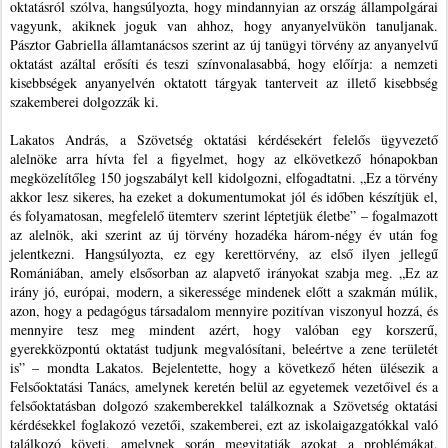
oktatásról szólva, hangsúlyozta, hogy mindannyian az ország állampolgárai
vagyunk, akiknek joguk van ahhoz, hogy anyanyelvükön tanuljanak.
Pásztor Gabriella államtanácsos szerint az új tanügyi törvény az anyanyelvű
oktatást azáltal erősíti és teszi színvonalasabbá, hogy előírja: a nemzeti
kisebbségek anyanyelvén oktatott tárgyak tanterveit az illető kisebbség
szakemberei dolgozzák ki.
Lakatos András, a Szövetség oktatási kérdésekért felelős ügyvezető
alelnöke arra hívta fel a figyelmet, hogy az elkövetkező hónapokban
megközelítőleg 150 jogszabályt kell kidolgozni, elfogadtatni. „Ez a törvény
akkor lesz sikeres, ha ezeket a dokumentumokat jól és időben készítjük el,
és folyamatosan, megfelelő ütemterv szerint léptetjük életbe” – fogalmazott
az alelnök, aki szerint az új törvény hozadéka három-négy év után fog
jelentkezni. Hangsúlyozta, ez egy kerettörvény, az első ilyen jellegű
Romániában, amely elsősorban az alapvető irányokat szabja meg. „Ez az
irány jó, európai, modern, a sikeressége mindenek előtt a szakmán múlik,
azon, hogy a pedagógus társadalom mennyire pozitívan viszonyul hozzá, és
mennyire tesz meg mindent azért, hogy valóban egy korszerű,
gyerekközpontú oktatást tudjunk megvalósítani, beleértve a zene területét
is” – mondta Lakatos. Bejelentette, hogy a következő héten ülésezik a
Felsőoktatási Tanács, amelynek keretén belül az egyetemek vezetőivel és a
felsőoktatásban dolgozó szakemberekkel találkoznak a Szövetség oktatási
kérdésekkel foglakozó vezetői, szakemberei, ezt az iskolaigazgatókkal való
találkozó követi, amelynek során megvitatják azokat a problémákat,