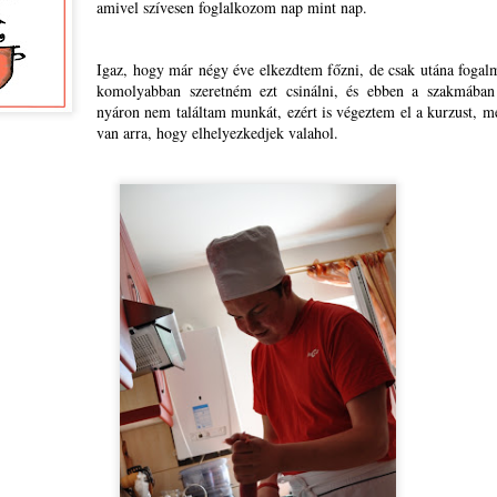
amivel szívesen foglalkozom nap mint nap.
fiatalokhoz – brüsszeli lát
újabban pedig a DiscoverE
Igaz, hogy már négy éve elkezdtem főzni, de csak utána foga
komolyabban szeretném ezt csinálni, és ebben a szakmában
nyáron nem találtam munkát, ezért is végeztem el a kurzust, m
van arra, hogy elhelyezkedjek valahol.
Házaló Fazék- Forró
A Romániai Magyar
JAN
JAN
22
14
Ágnes: Olivabogyós
Pedagógusok
sajtos, paprikás kenyér
Szövetsége Országos
és rizslisztes banános,
Elnöksége meghirdette
almás sütemény
az EDUCATIO-KUPA