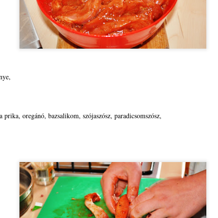
vallotta, hogy szüleitől mintaként hozta magával a tanári pálya felé
ló orientálódást és áldásként éli meg, hogy a fiatalok körében
egtapasztalhatja a munkája gyümölcsét.
A Magyar Tudomány Napja Erdélyben
OV
21
Az Erdélyi Múzeum-Egyesület november 23-án 9 órai kezdettel
tartja A Magyar Tudomány Napja Erdélyben című konferencia
zponti rendezvényét Kolozsvárott, a Protestáns Teológiai Intézet
enye,
ísztermében, a Magyar Tudományos Akadémia tudományünnepi
endezvénysorozatához kapcsolódva. A megnyitóünnepséget a
lozsvári Akadémiai Bizottsággal együtt szervezi.
pa prika, oregánó, bazsalikom, szójaszósz, paradicsomszósz,
FELHÍVÁS
OV
21
A Bethlen Gábor Alapkezelő Zrt. pályázati bemutató és felkészítő
körutat szervez Erdélyben leányvállalata, a BGA Pro Transilvania
ezetőinek segítségével.
 szervezett találkozókon az érdeklődők megismerhetik a BGA Zrt.
ílt pályázati programjait, a pályázás és az elszámolás folyamatát a