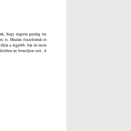
énk, hogy nagyon gazdag íze
rc is. Miután összefontuk és
rillen a legjobb, bár én most
s közben ne bomoljon szét. A