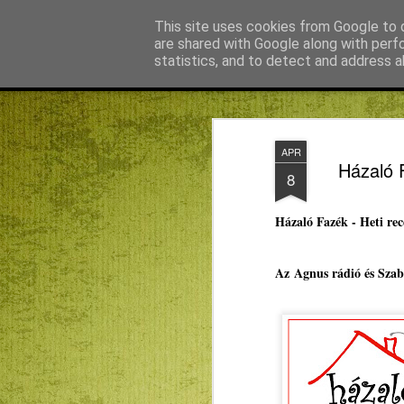
Agnus blog
This site uses cookies from Google to d
are shared with Google along with perf
statistics, and to detect and address a
Magazine
Főoldal
KMN
Bagdán Zsuzsi
Békefy Lajo
APR
Házaló 
8
Házaló Fazék - Heti rec
Az
Agnus rádió és Szab