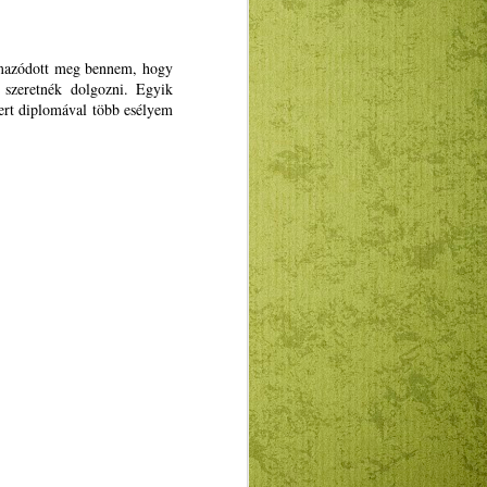
ogatásokkal, a gyakornoki programmal,
U promoválásával”.
lmazódott meg bennem, hogy
 szeretnék dolgozni. Egyik
ert diplomával több esélyem
A Puck Bábszínház
JAN
5
januári programja
Január 12-én A csillagszemű
juhász, 19-én a Kolozsvári
mesék, 26-án pedig a Jancsi és
Juliska című magyar nyelvű