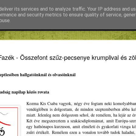
eliver its services and to analyze traffic. Your IP address and u
ormance and security metrics to ensure quality of service, gene
buse.
s
Fábián Tibor
FIKE
Kiss Gábor
Mihály Noémi
Fedezd fel
JAN
Fazék - Összefont szűz-pecsenye krumplival és zö
24
neked ebb
Másodszorra hirdet pályá
eptlesőben hallgatóinknál és olvasóinknál
Winkler Gyula EP-képviselő
fiataloknak, akik sikeresen
Európát program második fo
adság napilap közös rovata
Oltean Csongor, a Magyar I
Kozma Kis Csaba vagyok, négy éve fogtam neki komolyabban 
EP-képviselőjelöltje csütör
vendéglőben is dolgoztam, de minden szeptemberben abba ke
sajtótájékoztatón rámutatot
miatt. Jelenleg nem dolgozom sehol, de remélem, ha lejár az ér
költségeit ugyan megtéríti
Két éve megszereztem a szakácsdiplomámat, amit Európa-szert
étkezést és szállást is fin
egy hathónapos kurzuson, amit elméleti és gyakorlati vizsga kö
képviselőkkel, elsősorban 
zsűri értékelt. Remélem ezen a vonalon tovább tudok haladni,
együttműködünk azért, hog