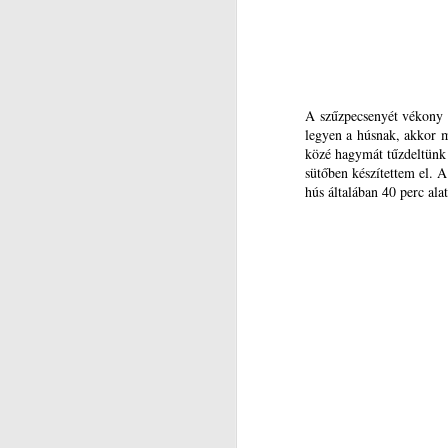
Je
A
k
N
é
A szűzpecsenyét vékony 
legyen a húsnak, akkor mi
Re
közé hagymát tűzdeltünk l
sütőben készítettem el. 
A
hús általában 40 perc alat
M
é
pi
ké
pe
ha
O
A
z
ös