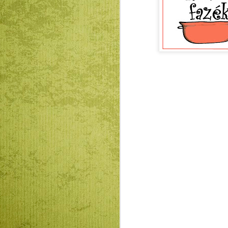
Mátyás király és Én –
JAN
23
rajz és fogalmazás
pályázatot hirdet az
RMDSZ Kolozs
megyei szervezete