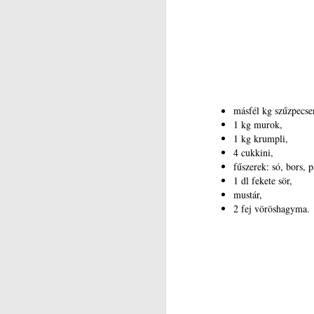
Be
va
m
N
kö
másfél kg szűzpecs
d
1 kg murok,
r
1 kg krumpli,
Ko
4 cukkini,
fűszerek: só, bors, 
1 dl fekete sör,
mustár,
2 fej vöröshagyma.
N
v
A
ny