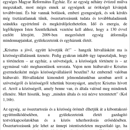
egységes Magyar Református Egyház. Ez az egység néhány évtized múlva
megszakadt, most mégis ennek az egységnek az örökségét kívánjuk
továbbvinni. És bár vannak botlások, emberi gyengeségek, és sok kérdés
még tisztázatlannak tűnik, összetartozásunk tudata és továbbhaladásunk
szándéka egyértelmű és megkérdőjelezhetetlen. Idő és energia, de
legfőképpen Isten Szentlelkének vezetése kell ahhoz, hogy a 130 évvel
ezelőtt létrejött, 2009-ben megerősített egység átformálja
mindennapjainkat, gyülekezeteink és egyházunk életét.
„Krisztus a jövő, együtt követjük őt!” – hangzik hitvallásként ma is
közösségvállalásunk üzenete. Pedig gyakran inkább úgy tapasztaljuk, hogy
a történelem – az egyház, a szövetségek, a közösségek története is – az
egymással való meghasonlások sorozata. Vajon nem hiábavaló-e Krisztus
gyermekeiként mégis közösségvállalásról beszélni? Az embernél valóban
hiábavaló. Hitvallásként kimondott jelmondatunkban azonban arról a
szövetségről és közösségről tehetünk bizonyságot, amelyre Krisztus hívott
el. Arról a közösségről, amely benne van, és általa valósul meg mindenek
ellenére. Mert hisszük, hogy „minden általa és reá nézve teremtetett” (Kol
1,16b).
Az egység, az összetartozás és a közösség örömét élhetjük át a kibontakozó
együttműködésekben, a gyülekezeteink életét gazdagító
testvérkapcsolatokban és a közös teherhordozás erősödésében.
Összetartozásunk jele lehet az ünnepi istentiszteleten megszólaló ige, ha