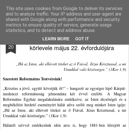
Agnus blog
This site uses cookies from Google to deliver its services
and to analyze traffic. Your IP address and user-agent are
Pages
shared with Google along with performance and security
metrics to ensure quality of service, generate usage
statistics, and to detect and address abuse.
A Generális Konvent Elnökségének
MAY
LEARN MORE
GOT IT
20
körlevele május 22. évfordulójára
„Hű az Isten, aki elhívott titeket az ő Fiával, Jézus Krisztussal, a mi
Urunkkal való közösségre.” (1Kor 1,9)
Szeretett Református Testvéreink!
„Krisztus a jövő, együtt követjük őt!” – hangzott az egységre lépő Kárpát-
medencei reformátusság jelmondata két évvel ezelőtt. A Magyar
Református Egyház megalakulására emlékezve, az Isten dicsőségét és a
megbékélést hirdető eseményért hálát adva szólít meg minket Isten igéje:
„Hű az Isten, aki elhívott titeket az ő Fiával, Jézus Krisztussal, a mi
Urunkkal való közösségre.” (1Kor 1,9)
Hálatelt szívvel emlékezünk idén arra is, hogy 1881-ben létrejött az