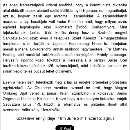
Az eheti Keresztaljából kiderül továbbá, hogy a kommunista diktatúra
által üldözött papok életéről szóló kiállítás nyílt Egerben, de megtudhatjuk
azt is, hogyan zajlik egy motoros zarándoklat. A zarándoklatnál
maradva, a lap hasábjain vall Fodor Krisztián arról, hogy milyen érzés
egyedül legyalogolni ezer kilométert Zircből Csíksomlyóra. Mint
tájékoztatnak, június 19-én kettős ünnep lesz a Szatmár megyei
Sárközújlakon: száz éves a település Szent Kereszt Felmagasztalása
temploma, s ott tartják az Ugocsai Esperességi Napot is. Interjúban
mesél a Máltai Lovagrendről annak uralkodó nagymestere, Fra' Matthew
Festing, akit romániai tartózkodása során lenyűgözött Erdély szépsége.
Helyszíni riportot közöl továbbá a Keresztalja a párizsi Sacré Cœr
bazilika felszentelésének 125. évfordulójáról, mint kiderül, a jubileumi év
során végig teljes búcsút lehet ott nyerni.
Ezen a héten sem feledkezik meg a lap az erdélyi történelmi protestáns
egyházakról. Az Ökumené rovatban számol be arról, hogy Magyar
Örökség Díjat vehet át június 18-án, szombaton a kolozsvári János
Zsigmond Unitárius Kollégium, illetve hogy a keresztyén fiatalokat várják
Szovátára július 1-3. között a református és unitárius ifisek által
szervezett Válts irányt! fesztiválra.
Közzétéve ennyi ideje:
16th June 2011
, szerző:
agnus