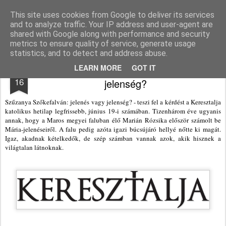
Agnus blog
This site uses cookies from Google to deliver its services
and to analyze traffic. Your IP address and user-agent are
Pages
shared with Google along with performance and security
metrics to ensure quality of service, generate usage
statistics, and to detect and address abuse.
Szűzanya Szőkefalván: jelenés vagy
JUN
LEARN MORE
GOT IT
16
jelenség?
Szűzanya Szőkefalván: jelenés vagy jelenség? - teszi fel a kérdést a Keresztalja
katolikus hetilap legfrissebb, június 19-i számában. Tizenhárom éve ugyanis
annak, hogy a Maros megyei faluban élő Marián Rózsika először számolt be
Mária-jelenéseiről. A falu pedig azóta igazi búcsújáró hellyé nőtte ki magát.
Igaz, akadnak kételkedők, de szép számban vannak azok, akik hisznek a
világtalan látnoknak.