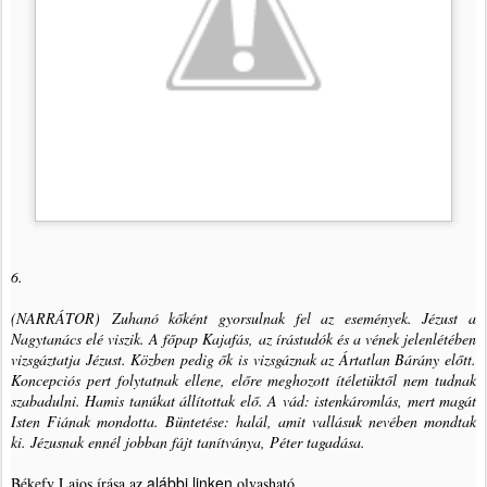
6.
(NARRÁTOR)
Zuhanó kőként gyorsulnak fel az események. Jézust a
Nagytanács elé viszik. A főpap Kajafás, az írástudók és a vének jelenlétében
vizsgáztatja Jézust. Közben pedig ők is vizsgáznak az Ártatlan Bárány előtt.
Koncepciós pert folytatnak ellene, előre meghozott ítéletüktől nem tudnak
szabadulni. Hamis tanúkat állítottak elő. A vád: istenkáromlás, mert magát
Isten Fiának mondotta. Büntetése: halál, amit vallásuk nevében mondtak
ki. Jézusnak ennél jobban fájt tanítványa, Péter tagadása.
alábbi linken
Békefy Lajos írása az
olvasható.