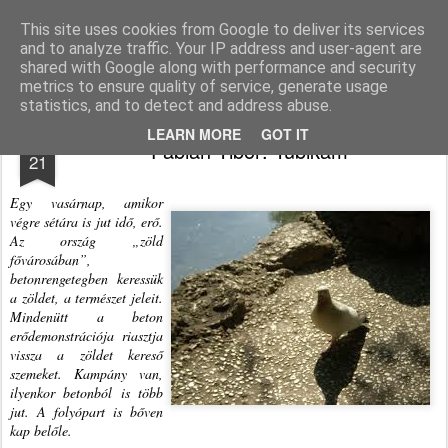
Agnus blog
This site uses cookies from Google to deliver its services
and to analyze traffic. Your IP address and user-agent are
Pages
shared with Google along with performance and security
metrics to ensure quality of service, generate usage
statistics, and to detect and address abuse.
APR
LEARN MORE
GOT IT
Fábián Tibor: Tubikám
21
Egy vasárnap, amikor
végre sétára is jut idő, erő.
Az ország „zöld
fővárosában”,
betonrengetegben keressük
a zöldet, a természet jeleit.
Mindenütt a beton
erődemonstrációja riasztja
vissza a zöldet kereső
szemeket. Kampány van,
ilyenkor betonból is több
jut. A folyópart is bőven
kap belőle.