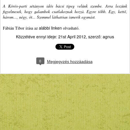
A Körös-parti sétányon idős bácsi tipeg velünk szembe. Arra leszünk
figyelmesek, hogy galambok csatlakoznak hozzá. Egyre több. Egy, kettő,
három..., négy, öt... Szemmel láthatóan ismerik egymást.
alábbi linken
Fábián Tibor írása az
olvasható.
Közzétéve ennyi ideje:
21st April 2012
, szerző:
agnus
0
Megjegyzés hozzáadása