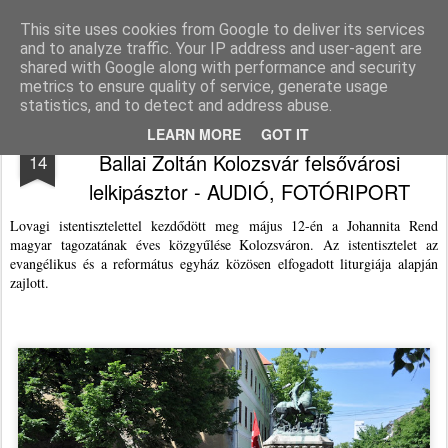
Agnus blog
This site uses cookies from Google to deliver its services
and to analyze traffic. Your IP address and user-agent are
Pages
shared with Google along with performance and security
metrics to ensure quality of service, generate usage
statistics, and to detect and address abuse.
Johannita lovagi elkötelezettséget tett
MAY
LEARN MORE
GOT IT
Ballai Zoltán Kolozsvár felsővárosi
14
lelkipásztor - AUDIÓ, FOTÓRIPORT
Lovagi istentisztelettel kezdődött meg május 12-én a Johannita Rend
magyar tagozatának éves közgyűlése Kolozsváron. Az istentisztelet az
evangélikus és a református egyház közösen elfogadott liturgiája alapján
zajlott.