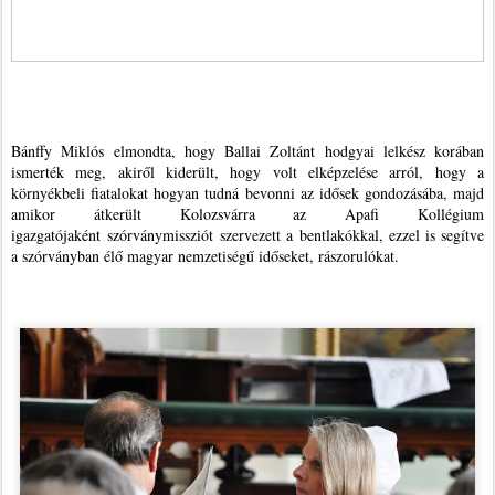
Bánffy Miklós elmondta, hogy Ballai Zoltánt hodgyai lelkész korában
ismerték meg, akiről kiderült, hogy volt elképzelése arról, hogy a
környékbeli fiatalokat hogyan tudná bevonni az idősek gondozásába, majd
amikor átkerült Kolozsvárra az Apafi Kollégium
igazgatójaként szórványmissziót szervezett a bentlakókkal, ezzel is segítve
a szórványban élő magyar nemzetiségű időseket, rászorulókat.