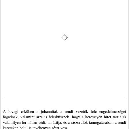
A lovagi esküben a johanniták a rendi vezetők felé engedelmességet
fogadnak, valamint arra is felesküsznek, hogy a keresztyén hitet tartja és
valamilyen formában védi, tanúsítja, és a rászorulók támogatásában, a rendi
kereteken belül is tevékenyen részt vesz.