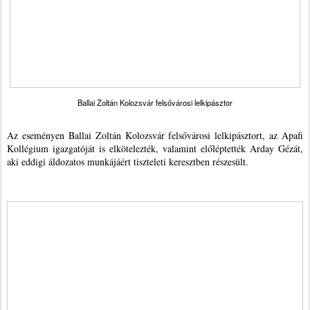
Ballai Zoltán Kolozsvár felsővárosi lelkipásztor
Az eseményen Ballai Zoltán Kolozsvár felsővárosi lelkipásztort, az Apafi
Kollégium igazgatóját is elkötelezték, valamint előléptették Arday Gézát,
aki eddigi áldozatos munkájáért tiszteleti keresztben részesült.