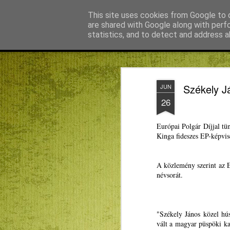
Agnus blog
This site uses cookies from Google to d
are shared with Google along with perf
statistics, and to detect and address a
Magazine
Főoldal
KMN
Bagdán Zsuzsi
Békefy Lajo
Székely Já
JUN
26
Európai Polgár Díjjal tü
Kinga fideszes EP-képvis
A közlemény szerint az E
névsorát.
"Székely János közel hús
vált a magyar püspöki ka