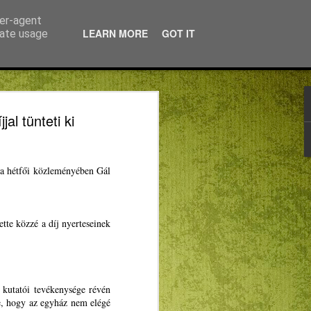
ser-agent
LEARN MORE
GOT IT
rate usage
 Európát! – segítünk
l tünteti ki
en
zatot a MIÉRT és a MAKOSZ közösen
tta hétfői közleményében Gál
vel azoknak az erdélyi magyar
sre.
 jelentkeztek a DiscoverEU – Fedezd fel
rdulójára.
tte közzé a díj nyerteseinek
fjúsági Értekezlet elnöke, az RMDSZ
tökön, a marosvásárhelyi
t: a DiscoverEU projekt utazási
 az EU, egy külön pályázattal azonban az
anszírozzák most. Hozzátette: „EP-
 kutatói tevékenysége révén
Winkler Gyulával évek óta
te, hogy az egyház nem elégé
y közelebb hozzuk az Európai Uniót a