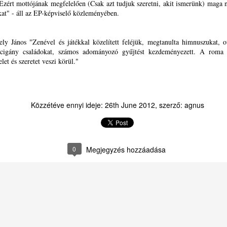
. Ezért mottójának megfelelően (Csak azt tudjuk szeretni, akit ismerünk) maga n
fiatalokhoz – brüsszeli lát
ukat" - áll az EP-képviselő közleményében.
újabban pedig a DiscoverE
ely János "Zenével és játékkal közelített feléjük, megtanulta himnuszukat, 
 cigány családokat, számos adományozó gyűjtést kezdeményezett. A roma
elet és szeretet veszi körül."
Közzétéve ennyi ideje:
26th June 2012
, szerző:
agnus
0
Megjegyzés hozzáadása
Házaló Fazék- Forró
A Romániai Magyar
JAN
JAN
22
14
Ágnes: Olivabogyós
Pedagógusok
sajtos, paprikás kenyér
Szövetsége Országos
és rizslisztes banános,
Elnöksége meghirdette
almás sütemény
az EDUCATIO-KUPA