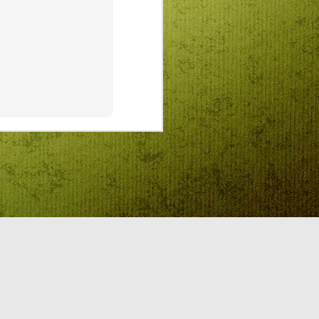
előadásokra várunk mindenkit! Az
előadások 11:00 órakor
kezdődnek.
A csillagszemű juhász
Mit kell mondjon a nép amikor a
király tüsszent? „Adjon Isten
egészségére, Felség!". De a
csillagszemű juhász köp az
ostoba parancsokra, nem mondja
ki, csak akkor, ha a király neki
adja egyetlen lányát. Na már most
ilyenkor szokott lenni, hogy
szembe kell nézni a helyzettel.