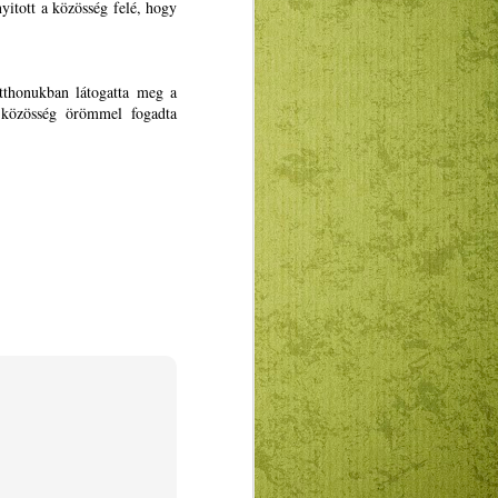
yitott a közösség felé, hogy
ogatásokkal, a gyakornoki programmal,
U promoválásával”.
otthonukban látogatta meg a
 közösség örömmel fogadta
A Puck Bábszínház
JAN
5
januári programja
Január 12-én A csillagszemű
juhász, 19-én a Kolozsvári
mesék, 26-án pedig a Jancsi és
Juliska című magyar nyelvű