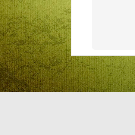
Az előző évekhez híven idén is
rajz és fogalmazás pályázatot
hirdet az RMDSZ Kolozs megyei
J
szervezete Mátyás király
születésnapja alkalmából. A
versenyre a 0-4-ik osztályos
tanulók egy-egy rajzzal
ha
jelentkezhetnek, míg az 5-8
el
osztályok diákoktól egy-egy
fogalmazást várnak február 13-ig
a szervezők.
Az idei téma Mátyás király és Én,
amely keretében a versenyzőktől
olyan alkotásokat várnak, ahol
D
megmutatják, hogyan töltenék el
egy napjukat, ha a kolozsvári
király ellátogatna hozzájuk.
Re
A
F
vá