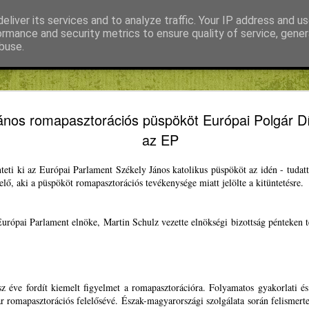
eliver its services and to analyze traffic. Your IP address and u
ormance and security metrics to ensure quality of service, gene
buse.
s
Fábián Tibor
FIKE
Kiss Gábor
Mihály Noémi
Fedezd fel
JAN
nos romapasztorációs püspököt Európai Polgár Díjja
24
neked ebb
az EP
Másodszorra hirdet pályá
nteti ki az Európai Parlament Székely János katolikus püspököt az idén - tuda
Winkler Gyula EP-képviselő
elő, aki a püspököt romapasztorációs tevékenysége miatt jelölte a kitünteté
fiataloknak, akik sikeresen
Európát program második fo
urópai Parlament elnöke, Martin Schulz vezette elnökségi bizottság pénteken te
Oltean Csongor, a Magyar I
EP-képviselőjelöltje csütör
sajtótájékoztatón rámutatot
költségeit ugyan megtéríti
étkezést és szállást is fin
z éve fordít kiemelt figyelmet a romapasztorációra. Folyamatos gyakorlati és
képviselőkkel, elsősorban 
r romapasztorációs felelősévé. Észak-magyarországi szolgálata során felismer
együttműködünk azért, hog