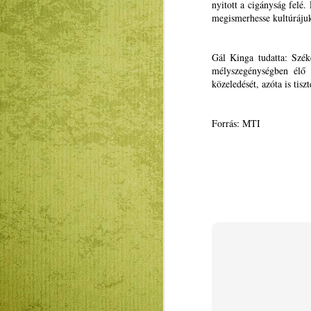
nyitott a cigányság felé
megismerhesse kultúráj
Gál Kinga tudatta: Szék
mélyszegénységben élő
közeledését, azóta is tiszt
Forrás: MTI
Mátyás király és Én –
JAN
23
rajz és fogalmazás
pályázatot hirdet az
RMDSZ Kolozs
megyei szervezete