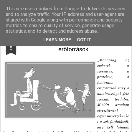
Agnus blog
This site uses cookies from Google to deliver its services
and to analyze traffic. Your IP address and user-agent are
Pages
shared with Google along with performance and security
metrics to ensure quality of service, generate usage
statistics, and to detect and address abuse.
Fábián Tibor: Fontosabbnak vélt
SEP
LEARN MORE
GOT IT
5
erőforrások
„Manapság az
emberek a
szerencse, a
protekció, a
fontosabb
erőforrások vagy a
hatalmasságok fele
szoktak fordulni.
Mielőtt azonban
elveszítenénk
egyensúlyérzékünke
t a sok fordulástól,
meg kell látnunk