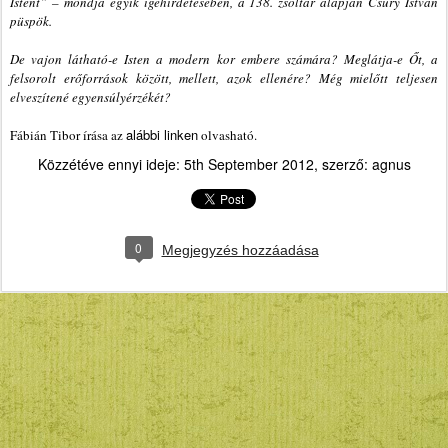
Istent” – mondja egyik igehirdetésében, a 138. zsoltár alapján Csűry István
püspök.
De vajon látható-e Isten a modern kor embere számára? Meglátja-e Őt, a
felsorolt erőforrások között, mellett, azok ellenére? Még mielőtt teljesen
elveszítené egyensúlyérzékét?
alábbi linken
Fábián Tibor írása az
olvasható.
Közzétéve ennyi ideje:
5th September 2012
, szerző:
agnus
0
Megjegyzés hozzáadása