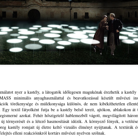
fiatalokhoz – brüsszeli lát
újabban pedig a DiscoverE
nálatot nyer a kastély, a látogatók időlegesen magukénak érezhetik a kastély 
MASS minimális anyaghasználattal és beavatkozással készült művészi insta
lációk törékenysége és múlékonysága különös, de nem kibékíthetetlen ellent
Házaló Fazék- Forró
A Romániai Magyar
JAN
JAN
l. Egy textil fátyolként futja be a kastély belső tereit, ajtókon, ablakokon á
22
14
Ágnes: Olivabogyós
Pedagógusok
megismerné azokat. Fehér hőszigetelő hablemezből vágott, megvilágított háro
sajtos, paprikás kenyér
Szövetsége Országos
új térnyerését és a létező hasznosítását idézik. A környező fények, a vetítés
és rizslisztes banános,
Elnöksége meghirdette
öreg kastély romjait új életre keltő vizuális élményt nyújtanak. A textúrák é
almás sütemény
az EDUCATIO-KUPA
 felejtés elleni reakcióinkról kortárs művészi nyelven szólnak.