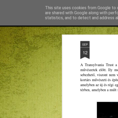
Agnus blog
This site uses cookies from Google to d
are shared with Google along with perf
statistics, and to detect and address a
Magazine
Főoldal
KMN
Bagdán Zsuzsi
Békefy Lajo
SEP
12
A Transylvania Trust a 
művészetek előtt. Ily m
sebezhető, viszont nem ve
kortárs művészeti és épít
amelyben az új és régi e
térben, amelyben a múlt s