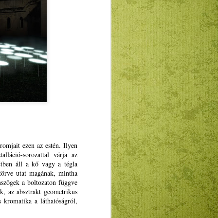
ogatásokkal, a gyakornoki programmal,
U promoválásával”.
romjait ezen az estén. Ilyen
lláció-sorozattal várja az
étben áll a kő vagy a tégla
A Puck Bábszínház
JAN
t törve utat magának, mintha
5
januári programja
mszögek a boltozaton függve
Január 12-én A csillagszemű
ek, az absztrakt geometrikus
juhász, 19-én a Kolozsvári
s kromatika a láthatóságról,
mesék, 26-án pedig a Jancsi és
Juliska című magyar nyelvű