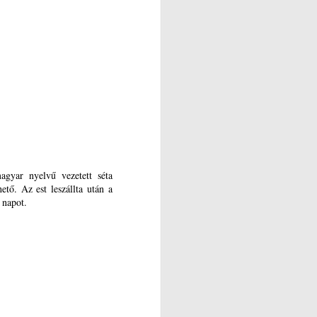
agyar nyelvű vezetett séta
ető. Az est leszállta után a
a napot.