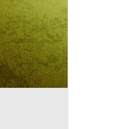
Az előző évekhez híven idén is
rajz és fogalmazás pályázatot
hirdet az RMDSZ Kolozs megyei
J
szervezete Mátyás király
születésnapja alkalmából. A
versenyre a 0-4-ik osztályos
tanulók egy-egy rajzzal
ha
jelentkezhetnek, míg az 5-8
el
osztályok diákoktól egy-egy
fogalmazást várnak február 13-ig
a szervezők.
Az idei téma Mátyás király és Én,
amely keretében a versenyzőktől
olyan alkotásokat várnak, ahol
D
megmutatják, hogyan töltenék el
egy napjukat, ha a kolozsvári
király ellátogatna hozzájuk.
Re
A
F
vá