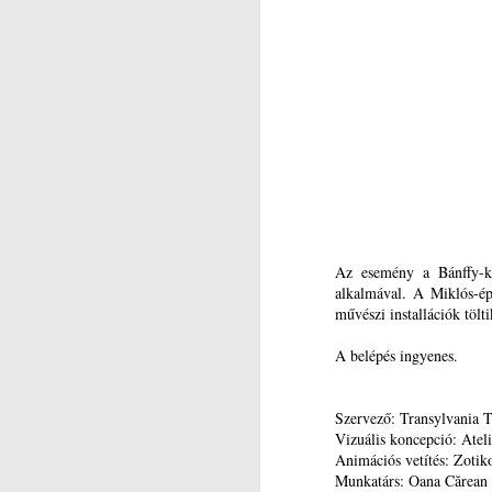
re
A 
a 
N
eg
vá
Vá
ad
az
A
Az esemény a Bánffy-ka
vá
alkalmával. A Miklós-épü
ü
művészi installációk tölti
N
A belépés ingyenes.
A
a
Szervező: Transylvania T
Z
Vizuális koncepció: Ate
u
Animációs vetítés: Zotik
Munkatárs: Oana Cărean