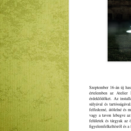
Szeptember 16-án új hasz
értelemben az Atelier 
érdeklődőket. Az instal
Mátyás király és Én –
JAN
súlyával és tartósságáva
23
rajz és fogalmazás
felfedezné, átölelné és 
pályázatot hirdet az
vagy a tavon lebegve az 
RMDSZ Kolozs
felületek és tárgyak az 
megyei szervezete
figyelemfelkeltésről és a