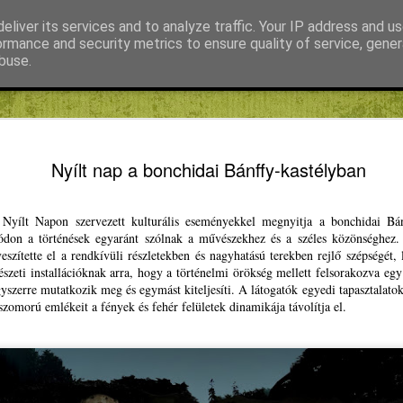
eliver its services and to analyze traffic. Your IP address and u
ormance and security metrics to ensure quality of service, gene
buse.
s
Fábián Tibor
FIKE
Kiss Gábor
Mihály Noémi
Fedezd fel
JAN
Nyílt nap a bonchidai Bánffy-kastélyban
24
neked ebb
Másodszorra hirdet pályá
Nyílt Napon szervezett kulturális eseményekkel megnyitja a bonchidai Bánf
Winkler Gyula EP-képviselő
ódon a történések egyaránt szólnak a művészekhez és a széles közönséghez. 
fiataloknak, akik sikeresen
szítette el a rendkívüli részletekben és nagyhatású terekben rejlő szépségét, l
Európát program második fo
észeti installációknak arra, hogy a történelmi örökség mellett felsorakozva egy
gyszerre mutatkozik meg és egymást kiteljesíti. A látogatók egyedi tapasztalat
Oltean Csongor, a Magyar I
zomorú emlékeit a fények és fehér felületek dinamikája távolítja el.
EP-képviselőjelöltje csütör
sajtótájékoztatón rámutatot
költségeit ugyan megtéríti
étkezést és szállást is fin
képviselőkkel, elsősorban 
együttműködünk azért, hog