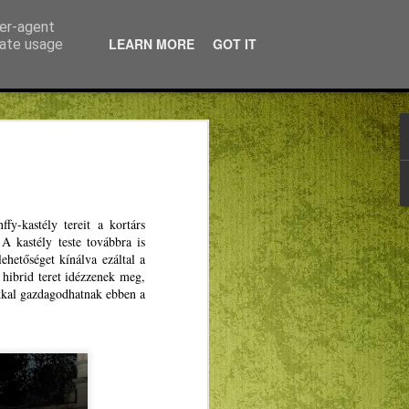
ser-agent
LEARN MORE
GOT IT
rate usage
 Európát! – segítünk
en
zatot a MIÉRT és a MAKOSZ közösen
fy-kastély tereit a kortárs
vel azoknak az erdélyi magyar
A kastély teste továbbra is
 jelentkeztek a DiscoverEU – Fedezd fel
ehetőséget kínálva ezáltal a
rdulójára.
 hibrid teret idézzenek meg,
okkal gazdagodhatnak ebben a
fjúsági Értekezlet elnöke, az RMDSZ
tökön, a marosvásárhelyi
t: a DiscoverEU projekt utazási
 az EU, egy külön pályázattal azonban az
anszírozzák most. Hozzátette: „EP-
Winkler Gyulával évek óta
y közelebb hozzuk az Európai Uniót a