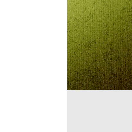
előadásokra várunk mindenkit! Az
előadások 11:00 órakor
kezdődnek.
A csillagszemű juhász
Mit kell mondjon a nép amikor a
király tüsszent? „Adjon Isten
egészségére, Felség!". De a
csillagszemű juhász köp az
ostoba parancsokra, nem mondja
ki, csak akkor, ha a király neki
adja egyetlen lányát. Na már most
ilyenkor szokott lenni, hogy
szembe kell nézni a helyzettel.