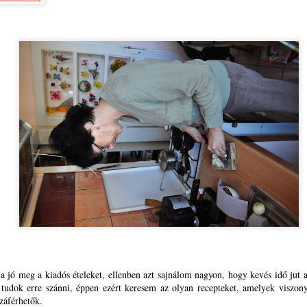
fiatalokhoz – brüsszeli lát
újabban pedig a DiscoverE
Házaló Fazék- Forró
A Romániai Magyar
JAN
JAN
22
14
Ágnes: Olivabogyós
Pedagógusok
sajtos, paprikás kenyér
Szövetsége Országos
 a jó meg a kiadós ételeket, ellenben azt sajnálom nagyon, hogy kevés idő jut 
és rizslisztes banános,
Elnöksége meghirdette
tudok erre szánni, éppen ezért keresem az olyan recepteket, amelyek viszony
almás sütemény
az EDUCATIO-KUPA
zzáférhetők.