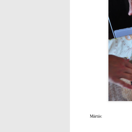
Be
va
m
N
kö
d
r
Ko
N
v
Mártás:
A
ny