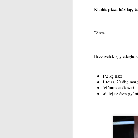
Kiadós pizza házilag, é
N
Tészta
A
Ö
K
Hozzávalók egy adaghoz
ö
bi
S
di
1/2 kg liszt
fe
1 tojás, 20 dkg marg
felfuttatott élesztő
A
só, tej az összegyúr
N
A
D
c
k