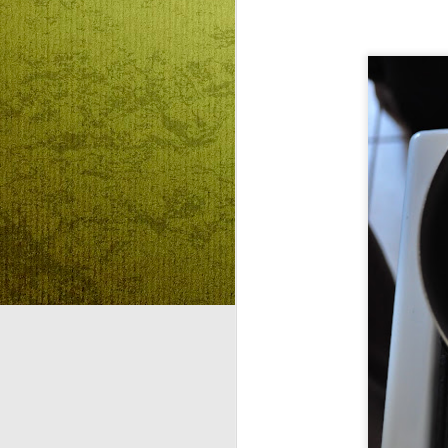
Az előző évekhez híven idén is
rajz és fogalmazás pályázatot
hirdet az RMDSZ Kolozs megyei
J
szervezete Mátyás király
születésnapja alkalmából. A
versenyre a 0-4-ik osztályos
tanulók egy-egy rajzzal
ha
jelentkezhetnek, míg az 5-8
el
osztályok diákoktól egy-egy
fogalmazást várnak február 13-ig
a szervezők.
Az idei téma Mátyás király és Én,
amely keretében a versenyzőktől
olyan alkotásokat várnak, ahol
D
megmutatják, hogyan töltenék el
egy napjukat, ha a kolozsvári
király ellátogatna hozzájuk.
Re
A
F
vá