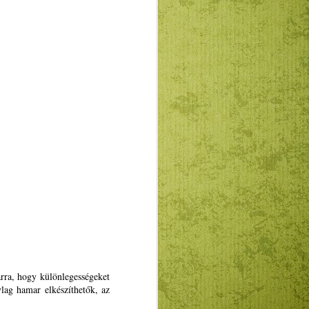
ogatásokkal, a gyakornoki programmal,
U promoválásával”.
A Puck Bábszínház
JAN
5
januári programja
Január 12-én A csillagszemű
arra, hogy különlegességeket
juhász, 19-én a Kolozsvári
lag hamar elkészíthetők, az
mesék, 26-án pedig a Jancsi és
Juliska című magyar nyelvű