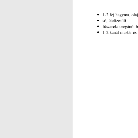
N
t
1-2 fej hagyma, olaj
só, ételízesítő
fűszerek: oregánó, b
N
1-2 kanál mustár és
I
Ko
Ö
a
év
vá
A 
bá
N
El
c
P
v
ig