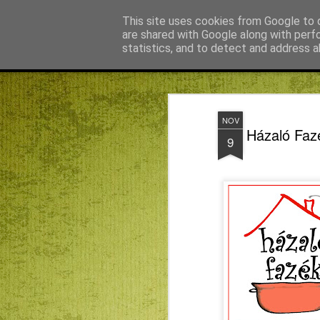
Agnus blog
This site uses cookies from Google to d
are shared with Google along with perf
statistics, and to detect and address a
Magazine
Főoldal
KMN
Bagdán Zsuzsi
Békefy Lajo
NOV
Házaló Fazé
9