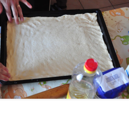
vallotta, hogy szüleitől mintaként hozta magával a tanári pálya felé
ló orientálódást és áldásként éli meg, hogy a fiatalok körében
egtapasztalhatja a munkája gyümölcsét.
A Magyar Tudomány Napja Erdélyben
OV
21
Az Erdélyi Múzeum-Egyesület november 23-án 9 órai kezdettel
tartja A Magyar Tudomány Napja Erdélyben című konferencia
zponti rendezvényét Kolozsvárott, a Protestáns Teológiai Intézet
ísztermében, a Magyar Tudományos Akadémia tudományünnepi
endezvénysorozatához kapcsolódva. A megnyitóünnepséget a
lozsvári Akadémiai Bizottsággal együtt szervezi.
FELHÍVÁS
OV
21
A Bethlen Gábor Alapkezelő Zrt. pályázati bemutató és felkészítő
körutat szervez Erdélyben leányvállalata, a BGA Pro Transilvania
ezetőinek segítségével.
 szervezett találkozókon az érdeklődők megismerhetik a BGA Zrt.
ílt pályázati programjait, a pályázás és az elszámolás folyamatát a