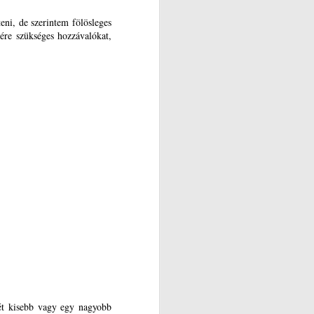
eni, de szerintem fölösleges
jére szükséges hozzávalókat,
két kisebb vagy egy nagyobb