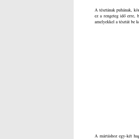
A tésztának puhának, kön
Je
ez a rengeteg idő erre, 
amelyekkel a tésztát be k
A
k
N
é
Re
A
M
é
pi
ké
pe
ha
O
A
z
ös
A mártáshoz egy-két hagy