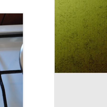
előadásokra várunk mindenkit! Az
előadások 11:00 órakor
kezdődnek.
A csillagszemű juhász
Mit kell mondjon a nép amikor a
király tüsszent? „Adjon Isten
egészségére, Felség!". De a
csillagszemű juhász köp az
ostoba parancsokra, nem mondja
ki, csak akkor, ha a király neki
adja egyetlen lányát. Na már most
ilyenkor szokott lenni, hogy
szembe kell nézni a helyzettel.