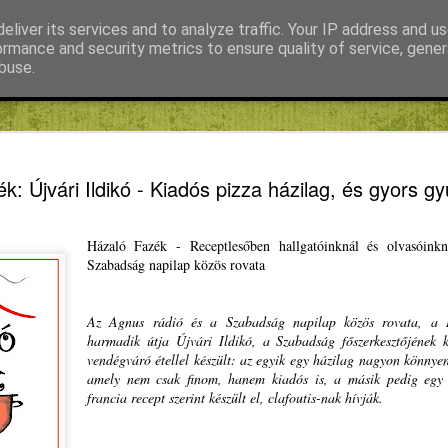
eliver its services and to analyze traffic. Your IP address and u
ormance and security metrics to ensure quality of service, gene
buse.
s
Fábián Tibor
FIKE
Kiss Gábor
Mihály Noémi
Fedezd fel
JAN
k: Újvári Ildikó - Kiadós pizza házilag, és gyors g
24
neked ebb
Másodszorra hirdet pályá
Házaló Fazék -
Receptles
őben hallgatóinknál és olvasóink
Winkler Gyula EP-képviselő
Szabadság napilap közös rovata
fiataloknak, akik sikeresen
Európát program második fo
Az Agnus rádió és a Szabadság napilap közös rovata, a 
Oltean Csongor, a Magyar I
harmadik útja Újvári Ildikó, a Szabadság főszerkesztőjének k
EP-képviselőjelöltje csütör
vendégváró étellel készült: az egyik egy házilag nagyon könnyen
sajtótájékoztatón rámutatot
amely nem csak finom, hanem kiadós is, a másik pedig egy g
költségeit ugyan megtéríti
francia recept szerint készült el, clafoutis-nak hívják.
étkezést és szállást is fin
képviselőkkel, elsősorban 
együttműködünk azért, hog