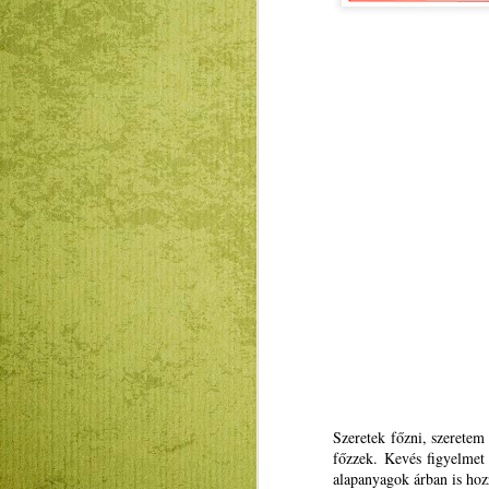
Mátyás király és Én –
JAN
23
rajz és fogalmazás
pályázatot hirdet az
Szeretek főzni, szeretem
RMDSZ Kolozs
főzzek. Kevés figyelmet 
megyei szervezete
alapanyagok árban is ho