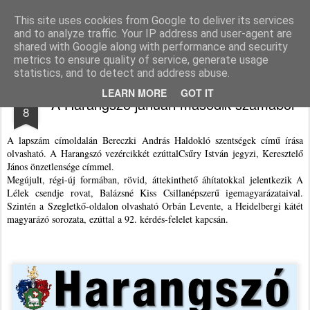
Agnus blog
This site uses cookies from Google to deliver its services
and to analyze traffic. Your IP address and user-agent are
Pages
shared with Google along with performance and security
metrics to ensure quality of service, generate usage
statistics, and to detect and address abuse.
JAN
LEARN MORE
GOT IT
A Harangszó januári második számából
8
A lapszám címoldalán Bereczki András Haldokló szentségek című írása
olvasható. A Harangszó vezércikkét ezúttalCsűry István jegyzi, Keresztelő
János önzetlensége címmel.
Megújult, régi-új formában, rövid, áttekinthető áhítatokkal jelentkezik A
Lélek csendje rovat, Balázsné Kiss Csillanépszerű igemagyarázataival.
Szintén a Szegletkő-oldalon olvasható Orbán Levente, a Heidelbergi kátét
magyarázó sorozata, ezúttal a 92. kérdés-felelet kapcsán.