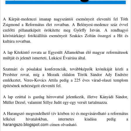
A Kárpát-medencei imanap nagyszántói eseményeit eleveníti fel Tóth
Zsigmond a Református élet rovatban. A Belényesi-medence száz évvel
ezelőtti pillanatképeit örökítette meg Győrffy István. A rendhagyó
köröstárkányi fotókiállítás eseményeit Szakács Zoltán összegzi a Hit és
kultúra rovatban.
A lap Kitekintő rovata az Egyesült Államokban élő magyar reformátusok
múltját és jelenét ismerteti, Lukácsi Évaírása által.
Szatmári és pósalakai konferenciák, továbbképzők krónikáját közli a
Presbiter rovat, míg a Mozaik oldalon Török Sándor Ady Endrére
emlékeztet, Veres-Kovács Attila pedig a 225 éves várad-olaszi templom
építésének nehézségeit eleveníti fel.
A lap ezúttal is gazdag hírrovattal jelentkezik, illetve Kányádi Sándor,
Müller Dezső, valamint Sillye Judit egy-egy versét tartalmazza.
A Harangszó megrendelhető (év közben is) és megvásárolható a református
lelkészi hivatalokban, internetes kiadása pedig a
harangszo.blogspot.com
címen olvasható.