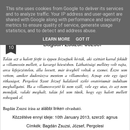
Agnus blog
This site uses cookies from Google to deliver its services
and to analyze traffic. Your IP address and user-agent are
Pages
shared with Google along with performance and security
metrics to ensure quality of service, generate usage
statistics, and to detect and address abuse.
JAN
LEARN MORE
GOT IT
Bagdán Zsuzsi: József
10
Talán azt a halott férfit is éppen Józsefnek hívták, aki széttárt karral feküdt
a villamossín mellett, a kavargó hóesésben. Láthatósági mellény volt rajta,
arca kifejezéstelen, álla leesett, már üvegből voltak a szemei. Észre sem
vettem, amikor dudorászva mentem a villamoshoz. Aznap este egy igazi
ritkaságot, Pergolesi Szent József haláláról szóló oratóriumát indultam
meghallgatni. Ha a villamosvezető ki nem száll, vele egy utas, és azt nem
mondják, valaki meghalt, talán fel sem tűnik, hogy egy halott mellett
robogunk el.
alábbi linken
Bagdán Zsuzsi írása az
olvasható.
Közzétéve ennyi ideje:
10th January 2013
, szerző:
agnus
Címkék:
Bagdán Zsuzsi
József
Pergolesi