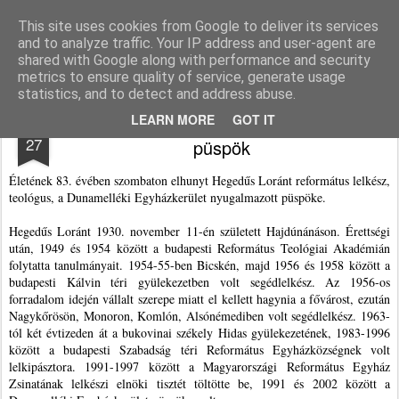
Agnus blog
This site uses cookies from Google to deliver its services
and to analyze traffic. Your IP address and user-agent are
Pages
shared with Google along with performance and security
metrics to ensure quality of service, generate usage
statistics, and to detect and address abuse.
Meghalt Hegedűs Loránt református
JAN
LEARN MORE
GOT IT
27
püspök
Életének 83. évében szombaton elhunyt Hegedűs Loránt református lelkész,
teológus, a Dunamelléki Egyházkerület nyugalmazott püspöke.
Hegedűs Loránt 1930. november 11-én született Hajdúnánáson. Érettségi
után, 1949 és 1954 között a budapesti Református Teológiai Akadémián
folytatta tanulmányait. 1954-55-ben Bicskén, majd 1956 és 1958 között a
budapesti Kálvin téri gyülekezetben volt segédlelkész. Az 1956-os
forradalom idején vállalt szerepe miatt el kellett hagynia a fővárost, ezután
Nagykőrösön, Monoron, Komlón, Alsónémediben volt segédlelkész. 1963-
tól két évtizeden át a bukovinai székely Hidas gyülekezetének, 1983-1996
között a budapesti Szabadság téri Református Egyházközségnek volt
lelkipásztora. 1991-1997 között a Magyarországi Református Egyház
Zsinatának lelkészi elnöki tisztét töltötte be, 1991 és 2002 között a