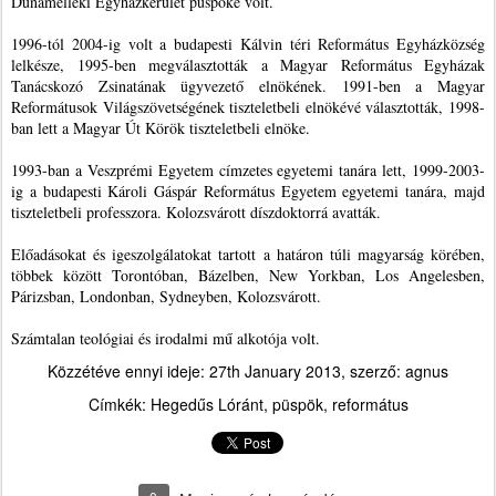
Dunamelléki Egyházkerület püspöke volt.
1996-tól 2004-ig volt a budapesti Kálvin téri Református Egyházközség
lelkésze, 1995-ben megválasztották a Magyar Református Egyházak
Tanácskozó Zsinatának ügyvezető elnökének. 1991-ben a Magyar
Reformátusok Világszövetségének tiszteletbeli elnökévé választották, 1998-
ban lett a Magyar Út Körök tiszteletbeli elnöke.
1993-ban a Veszprémi Egyetem címzetes egyetemi tanára lett, 1999-2003-
ig a budapesti Károli Gáspár Református Egyetem egyetemi tanára, majd
tiszteletbeli professzora. Kolozsvárott díszdoktorrá avatták.
Előadásokat és igeszolgálatokat tartott a határon túli magyarság körében,
többek között Torontóban, Bázelben, New Yorkban, Los Angelesben,
Párizsban, Londonban, Sydneyben, Kolozsvárott.
Számtalan teológiai és irodalmi mű alkotója volt.
Közzétéve ennyi ideje:
27th January 2013
, szerző:
agnus
Címkék:
Hegedűs Lóránt
püspök
református