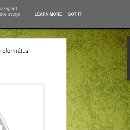
ser-agent
LEARN MORE
GOT IT
rate usage
 Európát! – segítünk
 református
en
zatot a MIÉRT és a MAKOSZ közösen
vel azoknak az erdélyi magyar
 jelentkeztek a DiscoverEU – Fedezd fel
rdulójára.
fjúsági Értekezlet elnöke, az RMDSZ
tökön, a marosvásárhelyi
t: a DiscoverEU projekt utazási
 az EU, egy külön pályázattal azonban az
anszírozzák most. Hozzátette: „EP-
Winkler Gyulával évek óta
y közelebb hozzuk az Európai Uniót a