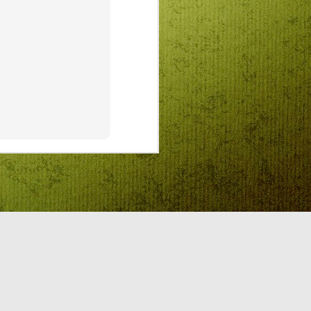
előadásokra várunk mindenkit! Az
előadások 11:00 órakor
kezdődnek.
A csillagszemű juhász
Mit kell mondjon a nép amikor a
király tüsszent? „Adjon Isten
egészségére, Felség!". De a
csillagszemű juhász köp az
ostoba parancsokra, nem mondja
ki, csak akkor, ha a király neki
adja egyetlen lányát. Na már most
ilyenkor szokott lenni, hogy
szembe kell nézni a helyzettel.