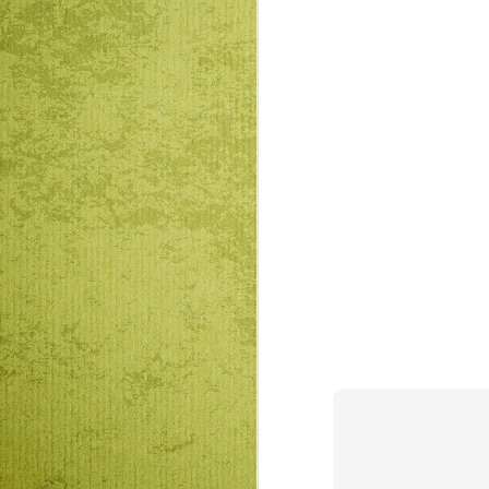
Mátyás király és Én –
JAN
23
rajz és fogalmazás
pályázatot hirdet az
RMDSZ Kolozs
megyei szervezete