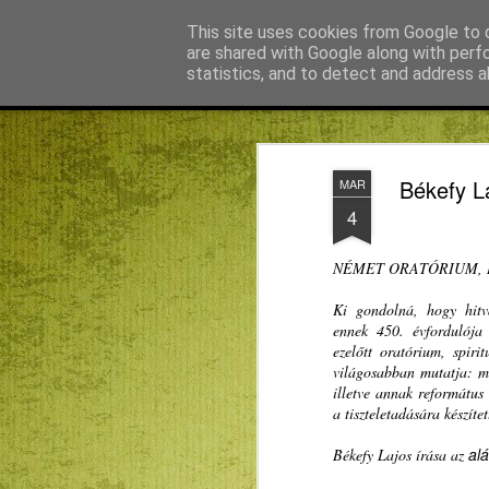
Agnus blog
This site uses cookies from Google to d
are shared with Google along with perf
statistics, and to detect and address a
Magazine
Főoldal
KMN
Bagdán Zsuzsi
Békefy Lajo
Békefy L
MAR
4
NÉMET ORATÓRIUM, 
Ki gondolná, hogy hitva
ennek 450. évfordulója 
ezelőtt oratórium, spiri
világosabban mutatja: me
illetve annak református 
a tiszteletadására készíte
alá
Békefy Lajos írása az