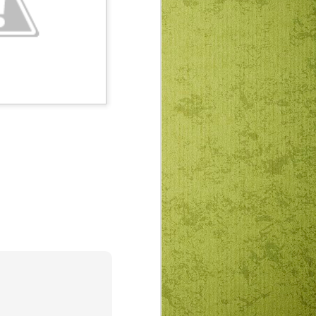
ogatásokkal, a gyakornoki programmal,
U promoválásával”.
A Puck Bábszínház
JAN
5
januári programja
Január 12-én A csillagszemű
juhász, 19-én a Kolozsvári
mesék, 26-án pedig a Jancsi és
Juliska című magyar nyelvű