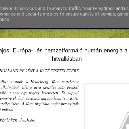
eliver its services and to analyze traffic. Your IP address and u
ormance and security metrics to ensure quality of service, gene
buse.
s
Fábián Tibor
FIKE
Kiss Gábor
Mihály Noémi
Fedezd fel
JAN
ajos: Európa-, és nemzetformáló humán energia a
24
neked ebb
hitvallásban
Másodszorra hirdet pályá
HOLLAND REGÉNY A KÁTÉ TISZTELETÉRE
Winkler Gyula EP-képviselő
fiataloknak, akik sikeresen
llási iratunk, a Heidelbergi Káté tiszteletére
Európát program második fo
alkalmából, illetve arra készülve már évekkel
tuálé, s nem egy regény keletkezett. Ez napnál
Oltean Csongor, a Magyar I
nnyire él, hat, ösztönöz napjainkban is a Káté,
EP-képviselőjelöltje csütör
szellemisége. A Káté inspiráló erejét bizonyítják
sajtótájékoztatón rámutatot
tt művek.
költségeit ugyan megtéríti
étkezést és szállást is fin
bbi linken
olvasható.
képviselőkkel, elsősorban 
együttműködünk azért, hog