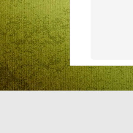
Az előző évekhez híven idén is
rajz és fogalmazás pályázatot
hirdet az RMDSZ Kolozs megyei
J
szervezete Mátyás király
születésnapja alkalmából. A
versenyre a 0-4-ik osztályos
tanulók egy-egy rajzzal
ha
jelentkezhetnek, míg az 5-8
el
osztályok diákoktól egy-egy
fogalmazást várnak február 13-ig
a szervezők.
Az idei téma Mátyás király és Én,
amely keretében a versenyzőktől
olyan alkotásokat várnak, ahol
D
megmutatják, hogyan töltenék el
egy napjukat, ha a kolozsvári
király ellátogatna hozzájuk.
Re
A
F
vá