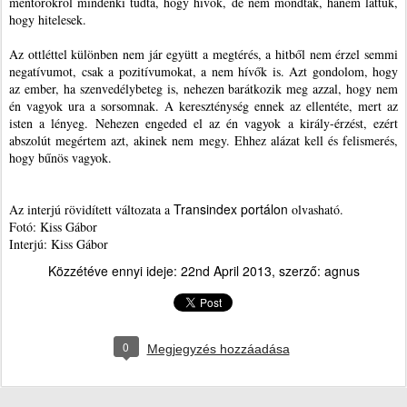
mentorokról mindenki tudta, hogy hívők, de nem mondták, hanem láttuk,
hogy hitelesek.
Az ottléttel különben nem jár együtt a megtérés, a hitből nem érzel semmi
negatívumot, csak a pozitívumokat, a nem hívők is. Azt gondolom, hogy
az ember, ha szenvedélybeteg is, nehezen barátkozik meg azzal, hogy nem
én vagyok ura a sorsomnak. A kereszténység ennek az ellentéte, mert az
isten a lényeg. Nehezen engeded el az én vagyok a király-érzést, ezért
abszolút megértem azt, akinek nem megy. Ehhez alázat kell és felismerés,
hogy bűnös vagyok.
Transindex portálon
Az interjú rövidített változata a
olvasható.
Fotó: Kiss Gábor
Interjú: Kiss Gábor
Közzétéve ennyi ideje:
22nd April 2013
, szerző:
agnus
0
Megjegyzés hozzáadása