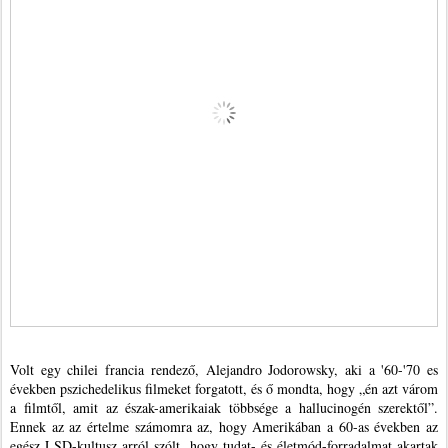
Volt egy chilei francia rendező, Alejandro Jodorowsky, aki a '60-'70 es
években pszichedelikus filmeket forgatott, és ő mondta, hogy „én azt várom
a filmtől, amit az észak-amerikaiak többsége a hallucinogén szerektől”.
Ennek az az értelme számomra az, hogy Amerikában a 60-as években az
egész LSD-kultusz arról szólt, hogy tudat- és életmód-forradalmat akartak