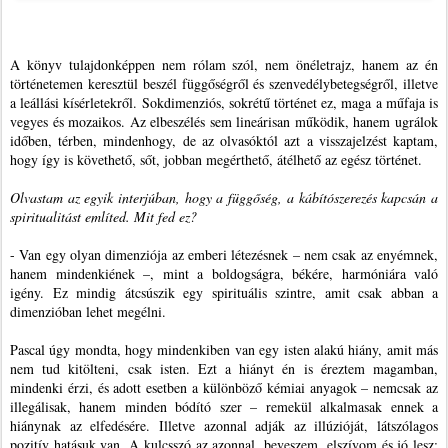
A könyv tulajdonképpen nem rólam szól, nem önéletrajz, hanem az én
történetemen keresztül beszél függőségről és szenvedélybetegségről, illetve
a leállási kísérletekről. Sokdimenziós, sokrétű történet ez, maga a műfaja is
vegyes és mozaikos. Az elbeszélés sem lineárisan működik, hanem ugrálok
időben, térben, mindenhogy, de az olvasóktól azt a visszajelzést kaptam,
hogy így is követhető, sőt, jobban megérthető, átélhető az egész történet.
Olvastam az egyik interjúban, hogy a függőség, a kábítószerezés kapcsán a
spiritualitást említed. Mit fed ez?
- Van egy olyan dimenziója az emberi létezésnek – nem csak az enyémnek,
hanem mindenkiének –, mint a boldogságra, békére, harmóniára való
igény. Ez mindig átcsúszik egy spirituális szintre, amit csak abban a
dimenzióban lehet megélni.
Pascal úgy mondta, hogy mindenkiben van egy isten alakú hiány, amit más
nem tud kitölteni, csak isten. Ezt a hiányt én is éreztem magamban,
mindenki érzi, és adott esetben a különböző kémiai anyagok – nemcsak az
illegálisak, hanem minden bódító szer – remekül alkalmasak ennek a
hiánynak az elfedésére. Illetve azonnal adják az illúzióját, látszólagos
pozitív hatásuk van. A kulcsszó az azonnal, beveszem, elszívom és jó lesz;