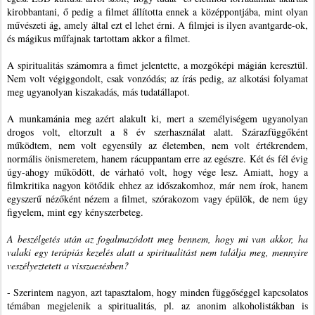
kirobbantani, ő pedig a filmet állította ennek a középpontjába, mint olyan
művészeti ág, amely által ezt el lehet érni. A filmjei is ilyen avantgarde-ok,
és mágikus műfajnak tartottam akkor a filmet.
A spiritualitás számomra a fimet jelentette, a mozgóképi mágián keresztül.
Nem volt végiggondolt, csak vonzódás; az írás pedig, az alkotási folyamat
meg ugyanolyan kiszakadás, más tudatállapot.
A munkamánia meg azért alakult ki, mert a személyiségem ugyanolyan
drogos volt, eltorzult a 8 év szerhasználat alatt. Szárazfüggőként
működtem, nem volt egyensúly az életemben, nem volt értékrendem,
normális önismeretem, hanem rácuppantam erre az egészre. Két és fél évig
úgy-ahogy működött, de várható volt, hogy vége lesz. Amiatt, hogy a
filmkritika nagyon kötődik ehhez az időszakomhoz, már nem írok, hanem
egyszerű nézőként nézem a filmet, szórakozom vagy épülök, de nem úgy
figyelem, mint egy kényszerbeteg.
A beszélgetés után az fogalmazódott meg bennem, hogy mi van akkor, ha
valaki egy terápiás kezelés alatt a spiritualitást nem találja meg, mennyire
veszélyeztetett a visszaesésben?
- Szerintem nagyon, azt tapasztalom, hogy minden függőséggel kapcsolatos
témában megjelenik a spiritualitás, pl. az anonim alkoholistákban is