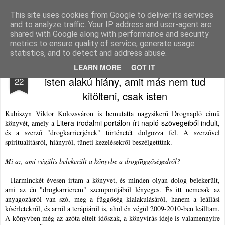
Agnus blog
This site uses cookies from Google to deliver its services
and to analyze traffic. Your IP address and user-agent are
Pages
shared with Google along with performance and security
metrics to ensure quality of service, generate usage
statistics, and to detect and address abuse.
Kubiszyn Viktor: mindenkiben van egy
APR
LEARN MORE
GOT IT
isten alakú hiány, amit más nem tud
22
kitölteni, csak isten
Kubiszyn Viktor Kolozsváron is bemutatta nagysikerű Drognapló című
Litera irodalmi portálon írt napló szövegeiből indult
könyvét, amely a
,
és a szerző "drogkarrierjének" történetét dolgozza fel. A szerzővel
spiritualitásról, hiányról, tüneti kezelésekről beszélgettünk.
Mi az, ami végülis belekerült a könyvbe a drogfüggőségedről?
- Harminckét évesen írtam a könyvet, és minden olyan dolog belekerült,
ami az én "drogkarrierem" szempontjából lényeges. És itt nemcsak az
anyagozásról van szó, meg a függőség kialakulásáról, hanem a leállási
kísérletekről, és arról a terápiáról is, ahol én végül 2009-2010-ben leálltam.
A könyvben még az azóta eltelt időszak, a könyvírás ideje is valamennyire