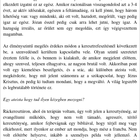
elkezdett izgatni ez az egész. Amikor racionálisan visszagondolod azt a 3-4
évet, az aktív időszakát, egészen a feltámadásig, rá kell jönni, hogy három
lehetőség van: vagy mindenki, aki ott volt, hazudott, megőrült, vagy pedig
igaz az egész. Józan ésszel pedig csak arra lehet jutni, hogy igaz. A
hazugság irreális, az őrület sem egy megoldás, ezt így végigvezettem
magamban.
Az élményszintű megélés érdekes módon a keresztrefeszítésnél következett
be, a szenvedésnél kerültem kapcsolatba vele. Olyan szintű szeretetet
éreztem felőle is, és bennem is kialakult, de amikor megjelent előttem,
ahogy szenved, teljesen elhagyatva, az nagyon brutál volt. Akkoriban pont
volt egy kiemeléses beszélgetés, és a srác, aki különben ateista volt,
megkérdezte, hogy mit jelent számomra az a szókapcsolat, hogy Jézus
Krisztus, én pedig ki tudtam mondani, hogy a megváltó. A világ legszebb
és legbrutálabb története ez.
Egy ateista hogy tud ilyen közegben mozogni?
Ráckeresztúron, ahol én terápián voltam, úgy volt jelen a keresztyénség, az
evangéliumi működés, hogy nem volt támadó, agresszív, térítő
kereszténység, amikor fejbevágnak egy bibliával, hogy térjél meg vagy
elkárhozol, mert ilyenkor az ember azt mondja, hogy mész a francba. Nem
volt előtérbe helyezve, inkább a személyes példa volt jellemző. A