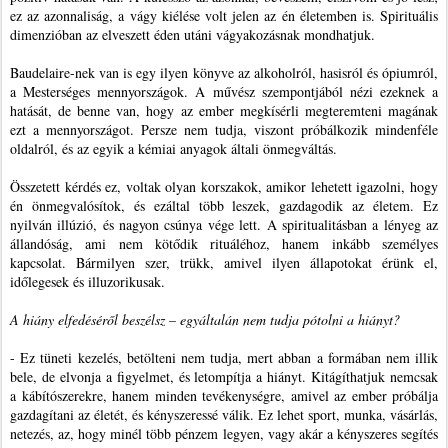
ez az azonnaliság, a vágy kiélése volt jelen az én életemben is. Spirituális
dimenzióban az elveszett éden utáni vágyakozásnak mondhatjuk.
Baudelaire-nek van is egy ilyen könyve az alkoholról, hasisról és ópiumról,
a Mesterséges mennyországok. A művész szempontjából nézi ezeknek a
hatását, de benne van, hogy az ember megkísérli megteremteni magának
ezt a mennyországot. Persze nem tudja, viszont próbálkozik mindenféle
oldalról, és az egyik a kémiai anyagok általi önmegváltás.
Összetett kérdés ez, voltak olyan korszakok, amikor lehetett igazolni, hogy
én önmegvalósítok, és ezáltal több leszek, gazdagodik az életem. Ez
nyilván illúzió, és nagyon csúnya vége lett. A spiritualitásban a lényeg az
állandóság, ami nem kötődik rituáléhoz, hanem inkább személyes
kapcsolat. Bármilyen szer, trükk, amivel ilyen állapotokat érünk el,
időlegesek és illuzorikusak.
A hiány elfedéséről beszélsz – egyáltalán nem tudja pótolni a hiányt?
- Ez tüneti kezelés, betölteni nem tudja, mert abban a formában nem illik
bele, de elvonja a figyelmet, és letompítja a hiányt. Kitágíthatjuk nemcsak
a kábítószerekre, hanem minden tevékenységre, amivel az ember próbálja
gazdagítani az életét, és kényszeressé válik. Ez lehet sport, munka, vásárlás,
netezés, az, hogy minél több pénzem legyen, vagy akár a kényszeres segítés