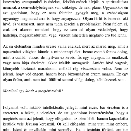
keresztény szempontból is érdekes, felsőbb erőnek hívják. A spiritualitásra
nemcsak a szenvedélybetegnek van szüksége, de neki pláne. Ugyanakkor én
azt gondolom, hogy ez nem feltétlen gyógyít meg, a szabadságom
ugyanúgy megmarad arra is, hogy anyagozzak. Olyan férfit is ismerek, aki
hívő, és visszaesett, mert nem tudta kezelni a problémákat. Nem ítélem el,
csak azt akarom mondani, hogy ez sem ad olyan védettséget, hogy
halleluja, megszabadultam, vége, viszont hihetetlen megtartó erő tud lenni.
Az én életemben minden üressé válna enélkül, mert az marad meg, amit a
tapasztalati világban látunk: a mindennapi élet, benne csomó fontos dolog,
mint a család, utazás, de nyilván ez kevés. És egy anyagos, ha unatkozik
vagy nem látja értelmét, akkor inkább anyagozik. Amiért hívő vagyok,
könnyebb tisztának maradnom, enélkül rég visszaestem volna. Nem az
jelenti, hogy véd engem, hanem hogy biztonságban érzem magam. Ez egy
olyan öröm, amit nem tud fölülírni semmi világi dolog, kábítószerek sem.
Mesélnél egy kicsit a megtérésedről?
Folyamat volt, inkább intellektuális jellegű, mint érzés, bár éreztem is a
szeretetet, a békét, a jelenlétet, de azt gondolom keresztényként, hogy a
megtérés nem azt jelenti, hogy elfogadom az Isten létét, hanem kapcsolatba
kerülök vele Jézuson keresztül. Őt kell elfogadni, mint utat, mint embert,
mint Istent és egyáltalán mint személyt. Ez a terápián történt, amikor