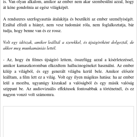
is. Van olyan alkalom, amikor az ember nem akar szembesülni azzal, hogy
át kéne gondolnia az egész világképét.
A rendszeres szerfogyasztás átalakítja és beszűkíti az ember személyiségét.
Ezáltal elfedi a hiányt, nem vesz tudomást róla, nem foglalkoztatja, bár
tudja, hogy benne van és ez rossz.
Volt egy időszak, amikor leálltál a szerekkel, és újságíróként dolgoztál, de
akkor meg munkamániás lettél.
- Az, hogy én filmes újságíró lettem, összefügg azzal a kísérletezéssel,
amikor kamaszkoromban elkezdtem hallucinogéneket használni. Az ember
kilép a világból, és egy generált világba kerül bele. Amikor először
leálltam, a film lett ez a világ. Volt egy ilyen mágikus hatása: ha az ember
leül a moziba, ugyanúgy kiszakad a valóságból és egy másik valóság
szippant be. Az audiovizuális effektusok fontosabbak a történetnél, és ez
nagyon vonzó volt számomra.