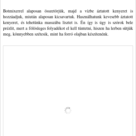
Botmixerrel alaposan összetörjük, majd a vízbe áztatott kenyeret is
hozzáadjuk, miután alaposan kicsavartuk. Használhatunk kevesebb áztatott
kenyeret, és tehetünka masszába lisztet is. Én így is úgy is szórok bele
prézlit, mert a fölösleges folyadékot el kell tüntetni, hiszen ha lerben sütjük
meg, könnyebben szétesik, mint ha forró olajban készítenénk.