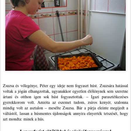
Zsuzsa és vőlegénye, Péter egy ideje nem fogyaszt húst. Zsuzsára hatással
voltak a jógán elhangzottak, ugyanakkor egyetlen élőlénynek sem szeretne
ártani és otthon igen sok húst fogyasztottak. – Igazi parasztétkezéses
gyerekkorom volt. Amióta az eszemet tudom, zsíros kenyér, szalonna
mindig volt az asztalon – mesélte Zsuzsa. Bár a párja eleinte megijedt a
váltástól, lassan a húsmentes újdonságok annyira elnyerték tetszését, hogy
azt mondta: minek a hús.