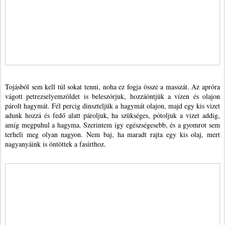
Tojásból sem kell túl sokat tenni, noha ez fogja össze a masszát. Az apróra
vágott petrezselyemzöldet is beleszórjuk, hozzáöntjük a vízen és olajon
párolt hagymát. Fél percig dinszteljük a hagymát olajon, majd egy kis vizet
adunk hozzá és fedő alatt pároljuk, ha szükséges, pótoljuk a vizet addig,
amíg megpuhul a hagyma. Szerintem így egészségesebb, és a gyomrot sem
terheli meg olyan nagyon. Nem baj, ha maradt rajta egy kis olaj, mert
nagyanyáink is öntöttek a fasírthoz.