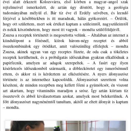
évei alatt érkezett Kolozsvárra, első körben a magyar–angol szak
rejtelmeivel ismerkedett, de aztán úgy döntött, hogy a geológia
tudományában mélyül el. Bár tíz éve él Erdély szívében, és leendő
férjével a későbbiekben is itt maradnak, hálás gyökerei­­ért. – Örülök,
hogy ott születtem, mert sok értéket kaptam a szüleimtől, nagyszüleimtől
és nekik köszönhetem, hogy most itt vagyok – mondta szülőföldjéről.
Zsuzsa a receptek történetét is megosztotta velünk. – Általában az internet a
kiindulópont a főzésnél, kiírok három-négy receptet és abból
összekombinálok egy ötödiket, amit valószínűleg elfelejtek – mondta
Zsuzsa, akinek ugyan van egy receptes füzete, de oda csak a tökéletes
receptek kerülhetnek, és a próbálgatás időszakában gyakran elkallódnak a
papírfecnik, amelyen az adagok szerepeltek. – A fasírt egy ilyen
kísérletezős időszakomból származik, a döblecköretet egy ismerősömnél
ettem, és akkor rá is kérdeztem az elkészítésére. A nyers áfonyaszósz
története is az internethez kapcsolódik. Áfonyaszószt szerettem volna
készíteni, de minden receptben meg kellett főzni a gyümölcsöt, én viszont
azt akartam, hogy vitamindús maradjon a szósz. Így aztán kiírtam tíz
összetevőt és abból kiválasztottam azokat, amelyek most belekerülnek. A
főtt áfonyaszószt nagynénémtől tanultam, akitől az eltett áfonyát is kaptam
– mondta.