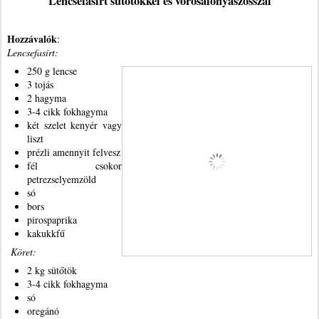
Lencsefasírt sütőtökkel és vörösáfonyaszósszal
Hozzávalók
:
Lencsefasírt:
250 g lencse
3 tojás
2 hagyma
3-4 cikk fokhagyma
két szelet kenyér vagy
liszt
prézli amennyit felvesz
fél csokor
petrezselyemzöld
só
bors
pirospaprika
kakukkfű
Köret:
2 kg sütőtök
3-4 cikk fokhagyma
só
oregánó