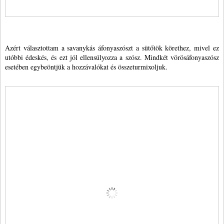
Azért választottam a savanykás áfonyaszószt a sütőtök körethez, mivel ez
utóbbi édeskés, és ezt jól ellensúlyozza a szósz. Mindkét vörösáfonyaszósz
esetében egybeöntjük a hozzávalókat és összeturmixoljuk.