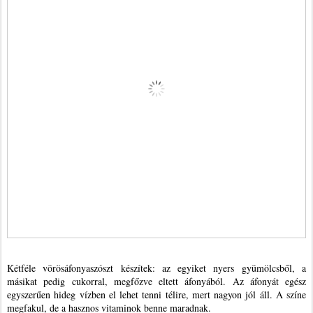
Kétféle vörösáfonyaszószt készítek: az egyiket nyers gyümölcsből, a
másikat pedig cukorral, megfőzve eltett áfonyából. Az áfonyát egész
egyszerűen hideg vízben el lehet tenni télire, mert nagyon jól áll. A színe
megfakul, de a hasznos vitaminok benne maradnak.