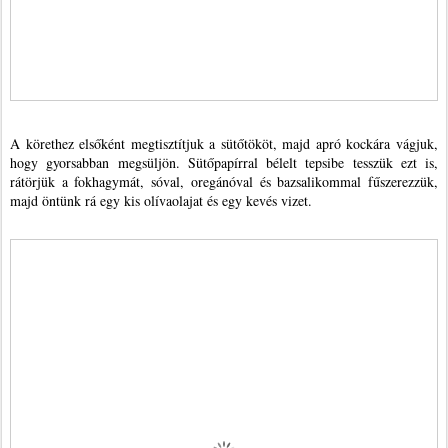
A körethez elsőként megtisztítjuk a sütőtököt, majd apró kockára vágjuk,
hogy gyorsabban megsüljön. Sütőpapírral bélelt tepsibe tesszük ezt is,
rátörjük a fokhagymát, sóval, oregánóval és bazsalikommal fűszerezzük,
majd öntünk rá egy kis olívaolajat és egy kevés vizet.