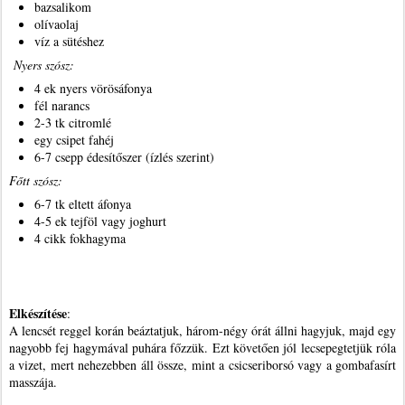
bazsalikom
olívaolaj
víz a sütéshez
Nyers szósz:
4 ek nyers vörösáfonya
fél narancs
2-3 tk citromlé
egy csipet fahéj
6-7 csepp édesítőszer (ízlés szerint)
Főtt szósz:
6-7 tk eltett áfonya
4-5 ek tejföl vagy joghurt
4 cikk fokhagyma
Elkészítése
:
A lencsét reggel korán beáztatjuk, három-négy órát állni hagyjuk, majd egy
nagyobb fej hagymával puhára főzzük. Ezt követően jól lecsepegtetjük róla
a vizet, mert nehezebben áll össze, mint a csicseriborsó vagy a gombafasírt
masszája.