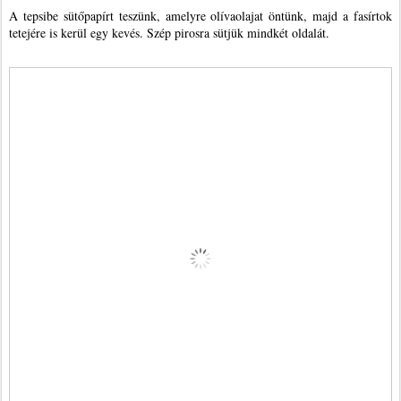
A tepsibe sütőpapírt teszünk, amelyre olívaolajat öntünk, majd a fasírtok
tetejére is kerül egy kevés. Szép pirosra sütjük mindkét oldalát.