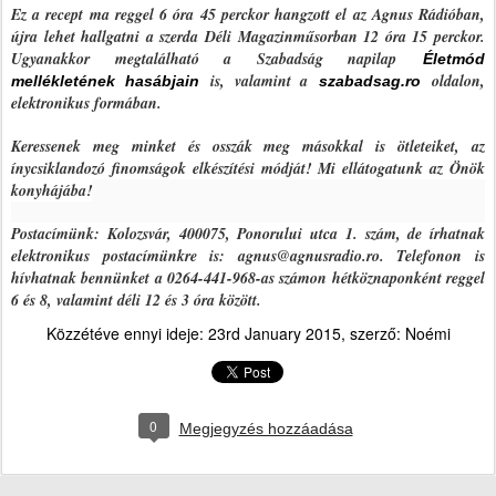
Ez a recept ma reggel 6 óra 45 perckor hangzott el az Agnus Rádióban,
újra lehet hallgatni a szerda Déli Magazinműsorban 12 óra 15 perckor.
Ugyanakkor megtalálható a Szabadság napilap
Életmód
is, valamint a
oldalon,
mellékletének hasábjain
szabadsag.ro
elektronikus formában.
Keressenek meg minket és osszák meg másokkal is ötleteiket, az
ínycsiklandozó finomságok elkészítési módját! Mi ellátogatunk az Önök
konyhájába!
Postacímünk: Kolozsvár, 400075, Ponorului utca 1. szám, de írhatnak
elektronikus postacímünkre is: agnus@agnusradio.ro. Telefonon is
hívhatnak bennünket a 0264-441-968-as számon hétköznaponként reggel
6 és 8, valamint déli 12 és 3 óra között.
Közzétéve ennyi ideje:
23rd January 2015
, szerző:
Noémi
0
Megjegyzés hozzáadása