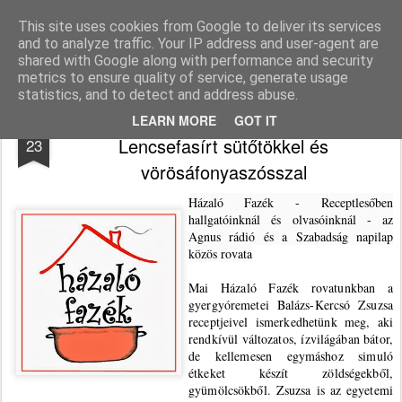
Agnus blog
This site uses cookies from Google to deliver its services
and to analyze traffic. Your IP address and user-agent are
Pages
shared with Google along with performance and security
metrics to ensure quality of service, generate usage
statistics, and to detect and address abuse.
Házaló Fazék: Balázs-Kercsó Zsuzsa -
JAN
LEARN MORE
GOT IT
Lencsefasírt sütőtökkel és
23
vörösáfonyaszósszal
Házaló Fazék - Receptlesőben
hallgatóinknál és olvasóinknál - az
Agnus rádió és a Szabadság napilap
közös rovata
Mai Házaló Fazék rovatunkban a
gyergyóremetei Balázs-Kercsó Zsuzsa
receptjeivel ismerkedhetünk meg, aki
rendkívül változatos, ízvilágában bátor,
de kellemesen egymáshoz simuló
étkeket készít zöldségekből,
gyümölcsökből. Zsuzsa is az egyetemi