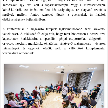
kérdéseket, így szó volt a tapasztalatterápia vagy a művészetterápia
kérdésköréről. Az imént említett két terápiafajta, az alapvető szociális
segélyek mellett, fontos szerepet játszik a gyermekek és fiatalok
életképességének fejlesztésében.
A konferencián a kiegészítő terápiák legkiemelkedőbb hazai szakértői
vettek részt. A találkozó fő célja volt, hogy teret biztosítson a hosszú távú
kapcsolatok kialakítására a speciális igényű csoportokkal dolgozók –
orvosok, szociális munkások, oktatásban résztvevő szakemberek – és azon
intézmények és egyének között, akik a különböző komplementer
terápiákban otthonosak.