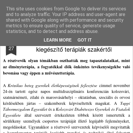
Agnus blog
This site uses cookies from Google to deliver its services
and to analyze traffic. Your IP address and user-agent are
Pages
shared with Google along with performance and security
metrics to ensure quality of service, generate usage
statistics, and to detect and address abuse.
Kolozsváron találkoztak az erdélyi
NOV
LEARN MORE
GOT IT
27
kiegészítő terápiák szakértői
A résztvevők olyan témákban oszthatták meg tapasztalataikat, mint
az élményterápia, a fogyatékkal élők önkéntes tevékenységekbe való
bevonása vagy éppen a művészetterápia.
A
Krónikus beteg gyerekek életképességének fejlesztése
címmel november
24-én tartott egész napos multidiszciplináris konferencián kolozsvári,
szatmárnémeti, zilahi és marosvásárhelyi – oktatásban, szociális és orvosi
kérdésekben jártas – szakemberek képviseltették magukat. A
Yuppi
Tábormozgalom Egyesület
és a
Kolozsvári Diabéteszes Gyerekek és Fiatalok
Egyesülete
által szervezett értekezleten többek között ismertették a
sérülékeny személyek csoportos terápiáját illető legújabb fejleményeket,
megoldásokat. Ugyanakkor a résztvevő szervezetek képviselői megvitatták
a komplementer terápiák legújabb trendjei és technikái által felvetett