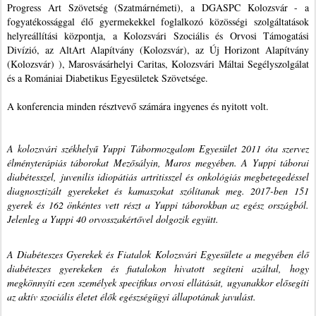
Progress Art Szövetség (Szatmárnémeti), a DGASPC Kolozsvár - a
fogyatékossággal élő gyermekekkel foglalkozó közösségi szolgáltatások
helyreállítási központja, a Kolozsvári Szociális és Orvosi Támogatási
Divízió, az AltArt Alapítvány (Kolozsvár), az Új Horizont Alapítvány
(Kolozsvár) ), Marosvásárhelyi Caritas, Kolozsvári Máltai Segélyszolgálat
és a Romániai Diabetikus Egyesületek Szövetsége.
A konferencia minden résztvevő számára ingyenes és nyitott volt.
A kolozsvári székhelyű Yuppi Tábormozgalom Egyesület 2011 óta szervez
élményterápiás táborokat Mezősályin, Maros megyében. A Yuppi táborai
diabétesszel, juvenilis idiopátiás artritisszel és onkológiás megbetegedéssel
diagnosztizált gyerekeket és kamaszokat szólítanak meg. 2017-ben 151
gyerek és 162 önkéntes vett részt a Yuppi táborokban az egész országból.
Jelenleg a Yuppi 40 orvosszakértővel dolgozik együtt.
A Diabéteszes Gyerekek és Fiatalok Kolozsvári Egyesülete a megyében élő
diabéteszes gyerekeken és fiatalokon hivatott segíteni azáltal, hogy
megkönnyíti ezen személyek specifikus orvosi ellátását, ugyanakkor elősegíti
az aktív szociális életet élők egészségügyi állapotának javulást.