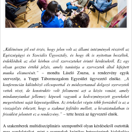
„Különösen jól eső érzés, hogy jelen volt az állami intézmények részéről az
Egészségügyi és Szociális Ügyosztály, és hogy ők is nyitottan beszéltek,
érdeklődtek az első körben civil szervezeteket érintő kérdésekről. Ez egy
olyan gesztus értékű jelzés, amely tanúsítja a szervezetek által kifejtett
munka elismerését.”
– mondta László Zsuzsa, a rendezvény egyik
szervezője, a Yuppi Tábormozgalom Egyesület ügyvezető elnöke.
„A
konferencián különböző célcsoporttal és módszertannal dolgozó szervezetek
vettek részt, de konstruktív volt felismerni azt a közös vonást, amely
mindannyiunkat jellemez: képesek vagyunk a kedvezményezett gyerekeket
megerősíteni saját képességeikben. Az értekezlet végén több forrásból is az a
visszajelzés érkezett, hogy a szakmai fejlődés mellett, a hivatástudatban is
frissülést jelentett ez a rendezvény.”
– tette hozzá az ügyvezető elnök.
A szakemberek multidiszciplináris szempontból olyan kérdésekről osztották
meg gondolataikat, mint a gyermekek krónikus betegségeinek kialakulása