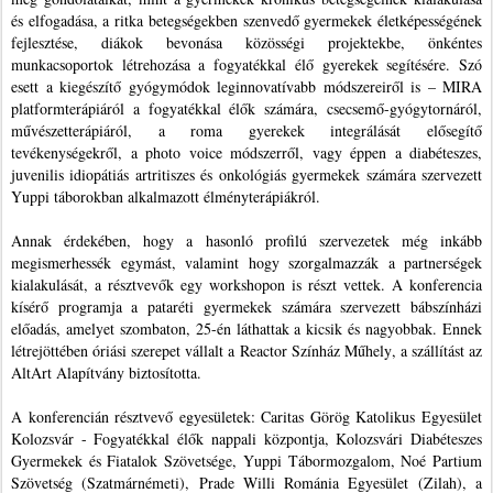
és elfogadása, a ritka betegségekben szenvedő gyermekek életképességének
fejlesztése, diákok bevonása közösségi projektekbe, önkéntes
munkacsoportok létrehozása a fogyatékkal élő gyerekek segítésére. Szó
esett a kiegészítő gyógymódok leginnovatívabb módszereiről is – MIRA
platformterápiáról a fogyatékkal élők számára, csecsemő-gyógytornáról,
művészetterápiáról, a roma gyerekek integrálását elősegítő
tevékenységekről, a photo voice módszerről, vagy éppen a diabéteszes,
juvenilis idiopátiás artritiszes és onkológiás gyermekek számára szervezett
Yuppi táborokban alkalmazott élményterápiákról.
Annak érdekében, hogy a hasonló profilú szervezetek még inkább
megismerhessék egymást, valamint hogy szorgalmazzák a partnerségek
kialakulását, a résztvevők egy workshopon is részt vettek. A konferencia
kísérő programja a pataréti gyermekek számára szervezett bábszínházi
előadás, amelyet szombaton, 25-én láthattak a kicsik és nagyobbak. Ennek
létrejöttében óriási szerepet vállalt a Reactor Színház Műhely, a szállítást az
AltArt Alapítvány biztosította.
A konferencián résztvevő egyesületek: Caritas Görög Katolikus Egyesület
Kolozsvár - Fogyatékkal élők nappali központja, Kolozsvári Diabéteszes
Gyermekek és Fiatalok Szövetsége, Yuppi Tábormozgalom, Noé Partium
Szövetség (Szatmárnémeti), Prade Willi Románia Egyesület (Zilah), a