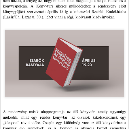
nem hozott, a lényeg az, hogy minden kötet megtalálja a helyét valakinek a
könyvespolcán. A Könyvturi sikeres működéséhez a rendezvény előtt
könyvgyűjtést szerveznek: április 15-ig a kolozsvári Szabédi Emlékházba
(Lázár/Gh. Lazar u. 30.). lehet vinni a régi, kiolvasott kiadványokat.
A rendezvény másik alapprogramja az élő könyvtár, amely ugyanúgy
működik, mint egy rendes könyvtár: az olvasók kikölcsönöznek egy
„könyvet” rövid időre. Csupán egy különbség van: az élő könyvtárban a
könyvek élő személyek, és a „könyv” és olvasója között személyes