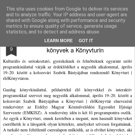
Agnus blog
This site uses cookies from Google to deliver its services
and to analyze traffic. Your IP address and user-agent are
Pages
shared with Google along with performance and security
metrics to ensure quality of service, generate usage
statistics, and to detect and address abuse.
Semmiből mindent: példaértékű élő
APR
LEARN MORE
GOT IT
9
könyvek a Könyvturin
Kulturális és szórakoztató, gyerekeknek és felnőtteknek egyaránt szóló
programkínálattal várják az érdeklődőket a negyedik alkalommal, április
19–20. között a kolozsvári Szabók Bástyájában rendezendő Könyvturi |
élőKönyvtáron.
Gazdag könyvkínálattal, példaértékű élő könyvekkel és interaktív
programokkal szervezi meg negyedik alkalommal, április 19–20. között a
kolozsvári Szabók Bástyájában a Könyvturi | élőKönyvtár elnevezésű
rendezvényt az Erdélyi Magyar Közművelődési Egyesület Ifjúsági
Szervezete (EMKISZ). A rendezvény idén is két fő programpontra oszlik.
Az egyik a Könyvturi, ennek keretében a megunt, nem használt könyveket
cserélhetik le a látogatók olyan kötetekre, amelyeket szívesen forgatnának.
A turkáló nem feltétlenül cserealapon működik, az is elvihet könyveket, aki