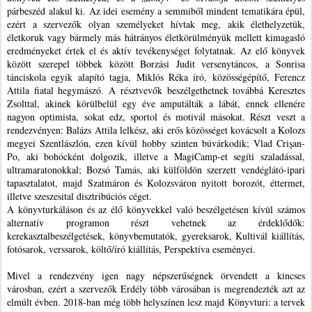
párbeszéd alakul ki. Az idei esemény a semmiből mindent tematikára épül,
ezért a szervezők olyan személyeket hívtak meg, akik élethelyzetük,
életkoruk vagy bármely más hátrányos életkörülményük mellett kimagasló
eredményeket értek el és aktív tevékenységet folytatnak. Az elő könyvek
között szerepel többek között Borzási Judit versenytáncos, a Sonrisa
tánciskola egyik alapító tagja, Miklós Réka író, közösségépítő, Ferencz
Attila fiatal hegymászó. A résztvevők beszélgethetnek továbbá Keresztes
Zsolttal, akinek körülbelül egy éve amputálták a lábát, ennek ellenére
nagyon optimista, sokat edz, sportol és motivál másokat. Részt veszt a
rendezvényen: Balázs Attila lelkész, aki erős közösséget kovácsolt a Kolozs
megyei Szentlászlón, ezen kívül hobby szinten búvárkodik; Vlad Crișan-
Po, aki bohócként dolgozik, illetve a MagiCamp-et segíti szaladással,
ultramaratonokkal; Bozsó Tamás, aki külföldön szerzett vendéglátó-ipari
tapasztalatot, majd Szatmáron és Kolozsváron nyitott borozót, éttermet,
illetve szeszesital disztribúciós céget.
A könyvturkáláson és az élő könyvekkel való beszélgetésen kívül számos
alternatív programon részt vehetnek az érdeklődők:
kerekasztalbeszélgetések, könyvbemutatók, gyereksarok, Kultivál kiállítás,
fotósarok, verssarok, költő/író kiállítás, Perspektíva eseményei.
Mivel a rendezvény igen nagy népszerűségnek örvendett a kincses
városban, ezért a szervezők Erdély több városában is megrendezték azt az
elmúlt évben. 2018-ban még több helyszínen lesz majd Könyvturi: a tervek